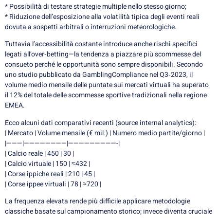
* Possibilità di testare strategie multiple nello stesso giorno;
* Riduzione dell’esposizione alla volatilità tipica degli eventi reali
dovuta a sospetti arbitrali o interruzioni meteorologiche.
Tuttavia l’accessibilità costante introduce anche rischi specifici
legati all’over‑betting—la tendenza a piazzare più scommesse del
consueto perché le opportunità sono sempre disponibili. Secondo
uno studio pubblicato da GamblingCompliance nel Q3‑2023, il
volume medio mensile delle puntate sui mercati virtuali ha superato
il 12% del totale delle scommesse sportive tradizionali nella regione
EMEA.
Ecco alcuni dati comparativi recenti (source internal analytics):
| Mercato | Volume mensile (€ mil.) | Numero medio partite/giorno |
|———|————————|—————————-|
| Calcio reale | 450 | 30 |
| Calcio virtuale | 150 | ≈432 |
| Corse ippiche reali | 210 | 45 |
| Corse ippee virtuali | 78 | ≈720 |
La frequenza elevata rende più difficile applicare metodologie
classiche basate sul campionamento storico; invece diventa cruciale