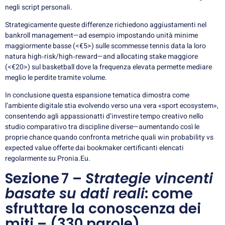
negli script personali.
Strategicamente queste differenze richiedono aggiustamenti nel
bankroll management—ad esempio impostando unità minime
maggiormente basse (<€5>) sulle scommesse tennis data la loro
natura high‑risk/high‑reward—and allocating stake maggiore
(<€20>) sul basketball dove la frequenza elevata permette mediare
meglio le perdite tramite volume.
In conclusione questa espansione tematica dimostra come
l’ambiente digitale stia evolvendo verso una vera «sport ecosystem»,
consentendo agli appassionatti d’investire tempo creativo nello
studio comparativo tra discipline diverse—aumentando così le
proprie chance quando confronta metriche quali win probability vs
expected value offerte dai bookmaker certificanti elencati
regolarmente su Pronia.Eu.
Sezione 7 –
Strategie vincenti
basate su dati reali
: come
sfruttare la conoscenza dei
miti – (330 parole)