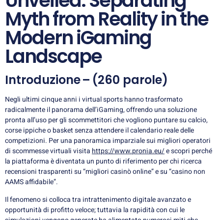
Unveiled: Separating
Myth from Reality in the
Modern iGaming
Landscape
Introduzione – (260 parole)
Negli ultimi cinque anni i virtual sports hanno trasformato
radicalmente il panorama dell’iGaming, offrendo una soluzione
pronta all’uso per gli scommettitori che vogliono puntare su calcio,
corse ippiche o basket senza attendere il calendario reale delle
competizioni. Per una panoramica imparziale sui migliori operatori
di scommesse virtuali visita
https://www.pronia.eu/
e scopri perché
la piattaforma è diventata un punto di riferimento per chi ricerca
recensioni trasparenti su “migliori casinò online” e su “casino non
AAMS affidabile”.
Il fenomeno si colloca tra intrattenimento digitale avanzato e
opportunità di profitto veloce; tuttavia la rapidità con cui le