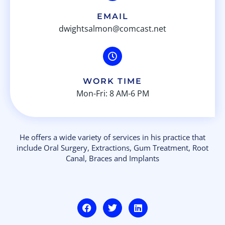
EMAIL
dwightsalmon@comcast.net
WORK TIME
Mon-Fri: 8 AM-6 PM
He offers a wide variety of services in his practice that
include Oral Surgery, Extractions, Gum Treatment, Root
Canal, Braces and Implants