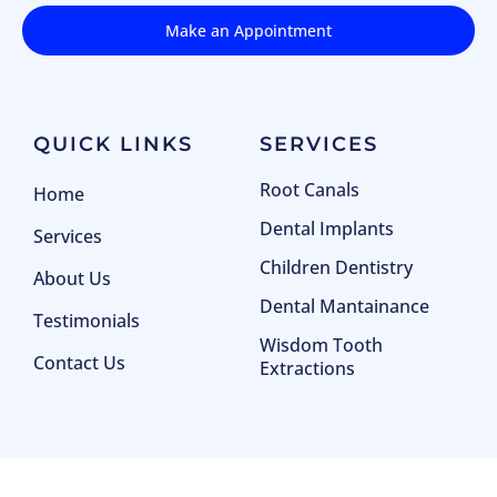
Make an Appointment
QUICK LINKS
SERVICES
Root Canals
Home
Dental Implants
Services
Children Dentistry
About Us
Dental Mantainance
Testimonials
Wisdom Tooth
Contact Us
Extractions