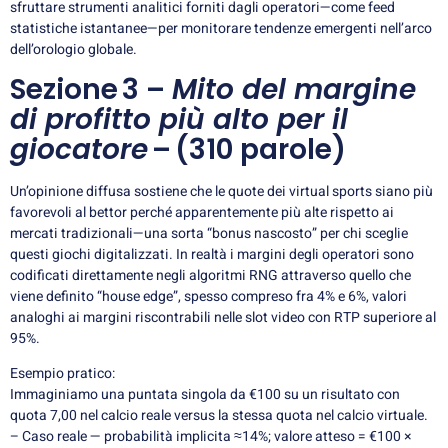
sfruttare strumenti analitici forniti dagli operatori—come feed
statistiche istantanee—per monitorare tendenze emergenti nell’arco
dell’orologio globale.
Sezione 3 –
Mito del margine
di profitto più alto per il
giocatore
– (310 parole)
Un’opinione diffusa sostiene che le quote dei virtua​l sports siano più
favorevoli al bettor perché apparentemente più alte rispetto ai
mercati tradizionali—una sorta “bonus nascosto” per chi sceglie
questi giochi digitalizzati. In realtà i margini degli operatori sono
codificati direttamente negli algoritmi RNG attraverso quello che
viene definito “house edge”, spesso compreso fra 4% e 6%, valori
analoghi ai margini riscontrabili nelle slot video con RTP superiore al
95%.
Esempio pratico:
Immaginiamo una puntata singola da €100 su un risultato con
quota 7,00 nel calcio reale versus la stessa quota nel calcio virtuale.
– Caso reale — probabilità implicita ≈14%; valore atteso = €100 ×