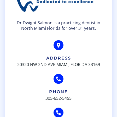
Dr Dwight Salmon is a practicing dentist in
North Miami Florida for over 31 years.
ADDRESS
20320 NW 2ND AVE MIAMI, FLORIDA 33169
PHONE
305-652-5455