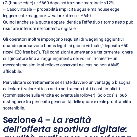
(7‑(house edge)) ≈ €660 dopo sottrazione marginale <12%.
– Caso virtuale — probabilità implicita uguale ma house edge
leggermente maggiore → valore atteso ≈ €640.
Quindi anche se la quota appare identica l’effettivo ritorno netto può
risultare inferiore nel contesto digitale.
Gli operatori inoltre impongono requisiti di wagering aggiuntivi
quando promuovono bonus legati ai giochi virtua​li (“deposita €50
ricevi €20 free bet”). Tali condizioni aumentano ulteriormente l’onere
sul giocatore fino al raggiungimento dei volumi richiesti—un
meccanismo simile ai rollover osservati nei casino non AAMS
affidabile.
Per valutare correttamente se esiste davvero un vantaggio bisogna
calcolare il valore atteso netto sottraendo tutti i costi impliciti
(commissione sulla vincita ed eventuale rollover). Solo così si può
distinguere tra percepita generosità delle quote e reale profittabilità
sostenibile.
Sezione 4 –
La realtà
dell’offerta sportiva digitale: