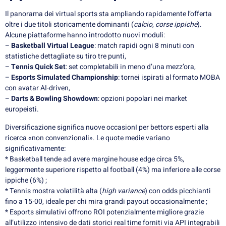
Il panorama dei virtua​l sports sta ampliando rapidamente l’offerta
oltre i due titoli storicamente dominanti (
calcio
,
corse ippiche
).
Alcune piattaforme hanno introdotto nuovi moduli:
–
Basketball Virtual League
: match rapidi ogni 8 minuti con
statistiche dettagliate su tiro tre punti,
–
Tennis Quick Set
: set completabili in meno d’una mezz’ora,
–
Esports Simulated Championship
: tornei ispirati al formato MOBA
con avatar AI-driven,
–
Darts & Bowling Showdown
: opzioni popolari nei market
europeisti.
Diversificazione significa nuove occasionI per bettors esperti alla
ricerca «non convenzionali». Le quote medie variano
significativamente:
* Basketball tende ad avere margine house edge circa 5%,
leggermente superiore rispetto al football (4%) ma inferiore alle corse
ippiche (6%) ;
* Tennis mostra volatilità alta (
high variance
) con odds picchianti
fino a 15·00, ideale per chi mira grandi payout occasionalmente ;
* Esports simulativi offrono ROI potenzialmente migliore grazie
all’utilizzo intensivo de­ dati storici real time forniti via API integrabili