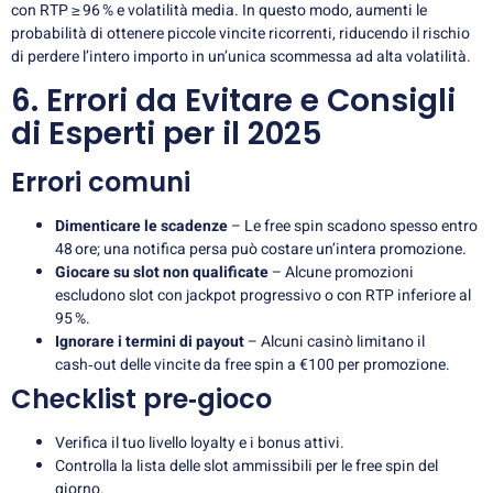
con RTP ≥ 96 % e volatilità media. In questo modo, aumenti le
probabilità di ottenere piccole vincite ricorrenti, riducendo il rischio
di perdere l’intero importo in un’unica scommessa ad alta volatilità.
6. Errori da Evitare e Consigli
di Esperti per il 2025
Errori comuni
Dimenticare le scadenze
– Le free spin scadono spesso entro
48 ore; una notifica persa può costare un’intera promozione.
Giocare su slot non qualificate
– Alcune promozioni
escludono slot con jackpot progressivo o con RTP inferiore al
95 %.
Ignorare i termini di payout
– Alcuni casinò limitano il
cash‑out delle vincite da free spin a €100 per promozione.
Checklist pre‑gioco
Verifica il tuo livello loyalty e i bonus attivi.
Controlla la lista delle slot ammissibili per le free spin del
giorno.