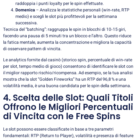
raddoppia i punti loyalty per le spin effettuate.
Domenica
– Analizza le statistiche personali (win‑rate, RTP
medio) e scegli le slot più profittevoli per la settimana
successiva.
Tecnica del “batching”: raggruppa le spin in blocchi di 10‑15 giri,
facendo una pausa di 5 minuti tra un blocco e l’altro. Questo riduce
la fatica mentale, aumenta la concentrazione e migliora la capacità
di osservare pattern di vincita.
Le analytics fornite dal casinò (storico spin, percentuale di win‑rate
per slot, tempo medio di gioco) consentono di identificare le slot con
il miglior rapporto rischio/ricompensa. Ad esempio, se la tua analisi
mostra che la slot “Golden Fireworks” ha un RTP del 96,8 % e una
volatilità media, è una buona candidata per le spin della settimana.
4. Scelta delle Slot: Quali Titoli
Offrono le Migliori Percentuali
di Vincita con le Free Spins
Le slot possono essere classificate in base a tre parametri
fondamentali: RTP (Return to Player), volatilità e presenza di feature