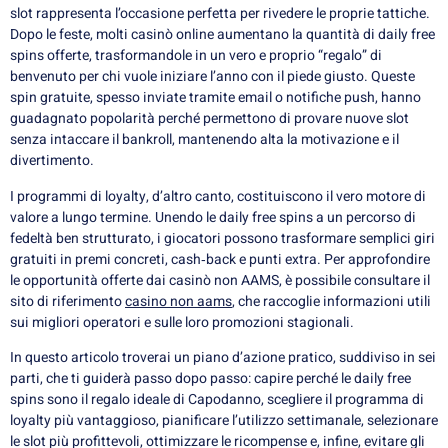
slot rappresenta l’occasione perfetta per rivedere le proprie tattiche.
Dopo le feste, molti casinò online aumentano la quantità di daily free
spins offerte, trasformandole in un vero e proprio “regalo” di
benvenuto per chi vuole iniziare l’anno con il piede giusto. Queste
spin gratuite, spesso inviate tramite email o notifiche push, hanno
guadagnato popolarità perché permettono di provare nuove slot
senza intaccare il bankroll, mantenendo alta la motivazione e il
divertimento.
I programmi di loyalty, d’altro canto, costituiscono il vero motore di
valore a lungo termine. Unendo le daily free spins a un percorso di
fedeltà ben strutturato, i giocatori possono trasformare semplici giri
gratuiti in premi concreti, cash‑back e punti extra. Per approfondire
le opportunità offerte dai casinò non AAMS, è possibile consultare il
sito di riferimento
casino non aams
, che raccoglie informazioni utili
sui migliori operatori e sulle loro promozioni stagionali.
In questo articolo troverai un piano d’azione pratico, suddiviso in sei
parti, che ti guiderà passo dopo passo: capire perché le daily free
spins sono il regalo ideale di Capodanno, scegliere il programma di
loyalty più vantaggioso, pianificare l’utilizzo settimanale, selezionare
le slot più profittevoli, ottimizzare le ricompense e, infine, evitare gli