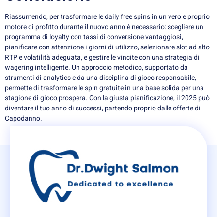
Riassumendo, per trasformare le daily free spins in un vero e proprio
motore di profitto durante il nuovo anno è necessario: scegliere un
programma di loyalty con tassi di conversione vantaggiosi,
pianificare con attenzione i giorni di utilizzo, selezionare slot ad alto
RTP e volatilità adeguata, e gestire le vincite con una strategia di
wagering intelligente. Un approccio metodico, supportato da
strumenti di analytics e da una disciplina di gioco responsabile,
permette di trasformare le spin gratuite in una base solida per una
stagione di gioco prospera. Con la giusta pianificazione, il 2025 può
diventare il tuo anno di successi, partendo proprio dalle offerte di
Capodanno.