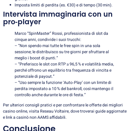
Imposta limiti di perdita (es. €30) e di tempo (30 min).
Intervista immaginaria con un
pro‑player
Marco “SpinMaster” Rossi, professionista di slot da
cinque anni, condivide i suoi trucchi:
– “Non spendo mai tutte le free spin in una sola
sessione; le distribuisco su tre giorni per sfruttare al
meglio i boost di punti.”
– “Preferisco le slot con RTP ≥ 96,5 % e volatilità media,
perché offrono un equilibrio tra frequenza di vincita e
potenziale di payout.”
– “Uso sempre la funzione ‘Auto‑Play’ con un limite di
perdita impostato a 10 % del bankroll, così mantengo il
controllo anche durante le ore di festa.”
Per ulteriori consigli pratici e per confrontare le offerte dei migliori
casino online, visita Reseau Voltaire, dove troverai guide aggiornate
e link a casinò non AAMS affidabili.
Conclusione