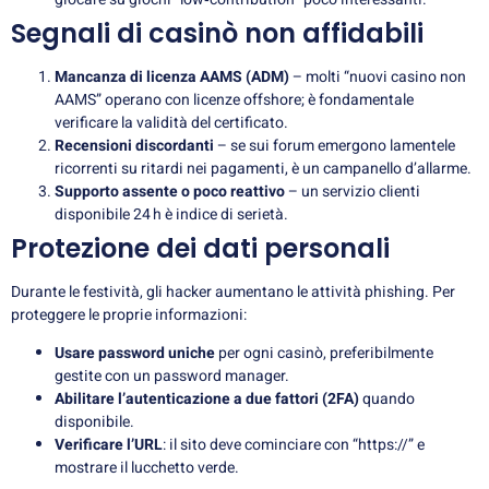
Segnali di casinò non affidabili
Mancanza di licenza AAMS (ADM)
– molti “nuovi casino non
AAMS” operano con licenze offshore; è fondamentale
verificare la validità del certificato.
Recensioni discordanti
– se sui forum emergono lamentele
ricorrenti su ritardi nei pagamenti, è un campanello d’allarme.
Supporto assente o poco reattivo
– un servizio clienti
disponibile 24 h è indice di serietà.
Protezione dei dati personali
Durante le festività, gli hacker aumentano le attività phishing. Per
proteggere le proprie informazioni:
Usare password uniche
per ogni casinò, preferibilmente
gestite con un password manager.
Abilitare l’autenticazione a due fattori (2FA)
quando
disponibile.
Verificare l’URL
: il sito deve cominciare con “https://” e
mostrare il lucchetto verde.