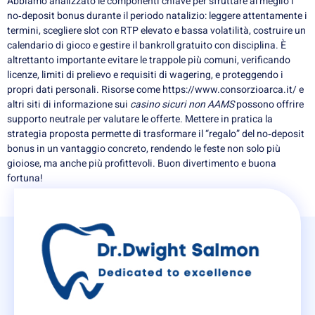
Abbiamo analizzato le componenti chiave per sfruttare al meglio i
no‑deposit bonus durante il periodo natalizio: leggere attentamente i
termini, scegliere slot con RTP elevato e bassa volatilità, costruire un
calendario di gioco e gestire il bankroll gratuito con disciplina. È
altrettanto importante evitare le trappole più comuni, verificando
licenze, limiti di prelievo e requisiti di wagering, e proteggendo i
propri dati personali. Risorse come https://www.consorzioarca.it/ e
altri siti di informazione sui
casino sicuri non AAMS
possono offrire
supporto neutrale per valutare le offerte. Mettere in pratica la
strategia proposta permette di trasformare il “regalo” del no‑deposit
bonus in un vantaggio concreto, rendendo le feste non solo più
gioiose, ma anche più profittevoli. Buon divertimento e buona
fortuna!