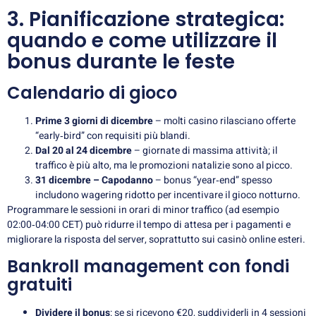
3. Pianificazione strategica:
quando e come utilizzare il
bonus durante le feste
Calendario di gioco
Prime 3 giorni di dicembre
– molti casino rilasciano offerte
“early‑bird” con requisiti più blandi.
Dal 20 al 24 dicembre
– giornate di massima attività; il
traffico è più alto, ma le promozioni natalizie sono al picco.
31 dicembre – Capodanno
– bonus “year‑end” spesso
includono wagering ridotto per incentivare il gioco notturno.
Programmare le sessioni in orari di minor traffico (ad esempio
02:00‑04:00 CET) può ridurre il tempo di attesa per i pagamenti e
migliorare la risposta del server, soprattutto sui casinò online esteri.
Bankroll management con fondi
gratuiti
Dividere il bonus
: se si ricevono €20, suddividerli in 4 sessioni