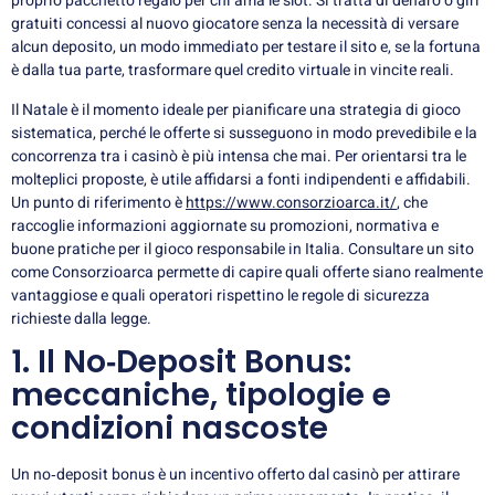
proprio pacchetto regalo per chi ama le slot. Si tratta di denaro o giri
gratuiti concessi al nuovo giocatore senza la necessità di versare
alcun deposito, un modo immediato per testare il sito e, se la fortuna
è dalla tua parte, trasformare quel credito virtuale in vincite reali.
Il Natale è il momento ideale per pianificare una strategia di gioco
sistematica, perché le offerte si susseguono in modo prevedibile e la
concorrenza tra i casinò è più intensa che mai. Per orientarsi tra le
molteplici proposte, è utile affidarsi a fonti indipendenti e affidabili.
Un punto di riferimento è
https://www.consorzioarca.it/
, che
raccoglie informazioni aggiornate su promozioni, normativa e
buone pratiche per il gioco responsabile in Italia. Consultare un sito
come Consorzioarca permette di capire quali offerte siano realmente
vantaggiose e quali operatori rispettino le regole di sicurezza
richieste dalla legge.
1. Il No‑Deposit Bonus:
meccaniche, tipologie e
condizioni nascoste
Un no‑deposit bonus è un incentivo offerto dal casinò per attirare