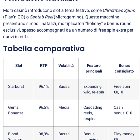
Molti casinò introducono slot a tema festivo, come
Christmas Spins
(Play’n GO) o
Santa’s Reel
(Microgaming). Queste macchine
presentano simboli natalizi, moltiplicatori “holiday” e bonus round
esclusivi, spesso accompagnati da un numero di free spin extra per i
nuovi iscritti.
Tabella comparativa
Slot
RTP
Volatilità
Feature
Bonus
principali
consigliato
Starburst
96,1%
Bassa
Expanding
Free spin
wild, re‑spin
€0,10
Gems
96,5%
Media
Cascading
Cash
Bonanza
reels,
bonus €10
respins
Blood
98,0%
Bassa
Bonus
Play‑money
Suckers
vampiro,
€5