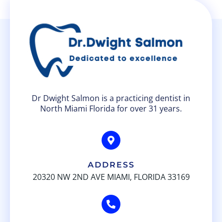
Dr Dwight Salmon is a practicing dentist in
North Miami Florida for over 31 years.
ADDRESS
20320 NW 2ND AVE MIAMI, FLORIDA 33169