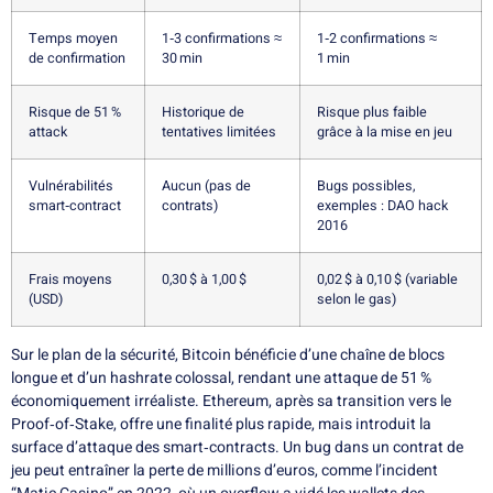
Temps moyen
1‑3 confirmations ≈
1‑2 confirmations ≈
de confirmation
30 min
1 min
Risque de 51 %
Historique de
Risque plus faible
attack
tentatives limitées
grâce à la mise en jeu
Vulnérabilités
Aucun (pas de
Bugs possibles,
smart‑contract
contrats)
exemples : DAO hack
2016
Frais moyens
0,30 $ à 1,00 $
0,02 $ à 0,10 $ (variable
(USD)
selon le gas)
Sur le plan de la sécurité, Bitcoin bénéficie d’une chaîne de blocs
longue et d’un hashrate colossal, rendant une attaque de 51 %
économiquement irréaliste. Ethereum, après sa transition vers le
Proof‑of‑Stake, offre une finalité plus rapide, mais introduit la
surface d’attaque des smart‑contracts. Un bug dans un contrat de
jeu peut entraîner la perte de millions d’euros, comme l’incident