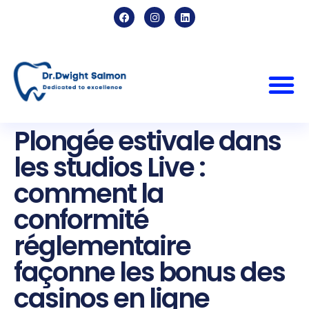
Plongée estivale dans
les studios Live :
comment la
conformité
réglementaire
façonne les bonus des
casinos en ligne