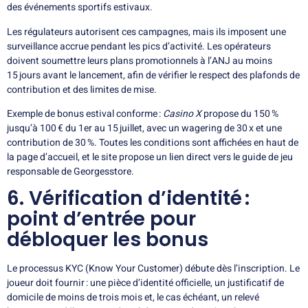
des événements sportifs estivaux.
Les régulateurs autorisent ces campagnes, mais ils imposent une
surveillance accrue pendant les pics d’activité. Les opérateurs
doivent soumettre leurs plans promotionnels à l’ANJ au moins
15 jours avant le lancement, afin de vérifier le respect des plafonds de
contribution et des limites de mise.
Exemple de bonus estival conforme :
Casino X
propose du 150 %
jusqu’à 100 € du 1er au 15 juillet, avec un wagering de 30 x et une
contribution de 30 %. Toutes les conditions sont affichées en haut de
la page d’accueil, et le site propose un lien direct vers le guide de jeu
responsable de Georgesstore.
6. Vérification d’identité :
point d’entrée pour
débloquer les bonus
Le processus KYC (Know Your Customer) débute dès l’inscription. Le
joueur doit fournir : une pièce d’identité officielle, un justificatif de
domicile de moins de trois mois et, le cas échéant, un relevé