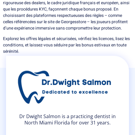
rigoureuse des dealers, le cadre juridique français et européen, ainsi
que les procédures KYC, façonnent chaque bonus proposé. En
choisissant des plateformes respectueuses des règles – comme
celles référencées sur le site de Georgesstore – les joueurs profitent
d’une expérience immersive sans compromettre leur protection.
Explorez les offres légales et sécurisées, vérifiez les licences, lisez les
conditions, et laissez-vous séduire par les bonus estivaux en toute
sérénité.
Dr Dwight Salmon is a practicing dentist in
North Miami Florida for over 31 years.