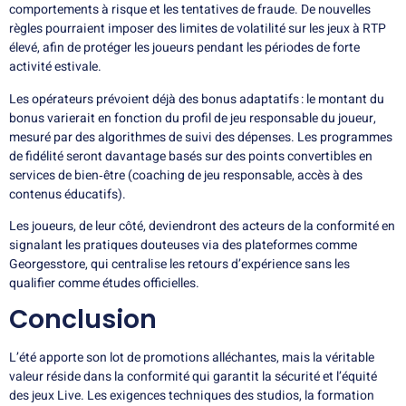
comportements à risque et les tentatives de fraude. De nouvelles
règles pourraient imposer des limites de volatilité sur les jeux à RTP
élevé, afin de protéger les joueurs pendant les périodes de forte
activité estivale.
Les opérateurs prévoient déjà des bonus adaptatifs : le montant du
bonus varierait en fonction du profil de jeu responsable du joueur,
mesuré par des algorithmes de suivi des dépenses. Les programmes
de fidélité seront davantage basés sur des points convertibles en
services de bien‑être (coaching de jeu responsable, accès à des
contenus éducatifs).
Les joueurs, de leur côté, deviendront des acteurs de la conformité en
signalant les pratiques douteuses via des plateformes comme
Georgesstore, qui centralise les retours d’expérience sans les
qualifier comme études officielles.
Conclusion
L’été apporte son lot de promotions alléchantes, mais la véritable
valeur réside dans la conformité qui garantit la sécurité et l’équité
des jeux Live. Les exigences techniques des studios, la formation