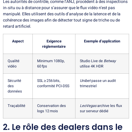
Les autorités de contrôle, comme l’ANJ, procèdent à des inspections
in‑situ ou à distance pour s’assurer que le flux vidéo n’est pas
manipulé. Elles utilisent des outils d’analyse de la latence et de la
cohérence des images afin de détecter tout signe de triche ou de
retard artificiel.
Aspect
Exigence
Exemple d’application
réglementaire
Qualité
Minimum 1080p,
Studio Live de
Betway
vidéo
60 fps
utilise 4K HDR
Sécurité
SSL ≥ 256 bits,
Unibet
passe un audit
des
conformité PCI‑DSS
trimestriel
données
Traçabilité
Conservation des
LeoVegas
archive les flux
logs 12 mois
sur serveur dédié
2. Le rôle des dealers dans le