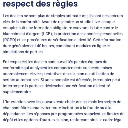
respect des règles
Les dealers ne sont plus de simples animateurs ; ils sont des acteurs
clés de la conformité. Avant de rejoindre un studio Live, chaque
croupier suit une formation obligatoire couvrant la lutte contre le
blanchiment d’argent (LCB), la protection des données personnelles
(RGPD) et les procédures de vérification d’identité. Cette formation
dure généralement 40 heures, combinant modules en ligne et
simulations de parties.
En temps réel, les dealers sont surveillés par des équipes de
conformité qui analysent les comportements suspects : mises
anormalement élevées, tentatives de collusion ou utilisation de
scripts automatisés. Si une anomalie est détectée, le croupier peut
interrompre la partie et déclencher une vérification d’identité
supplémentaire.
L’interaction avec les joueurs reste chaleureuse, mais les scripts de
chat sont filtrés pour éviter toute incitation à la fraude ou à la
dépendance. Les réponses pré‑programmées rappelent les limites de
dépôt et les options d’auto‑exclusion, renforçant ainsi le cadre légal.