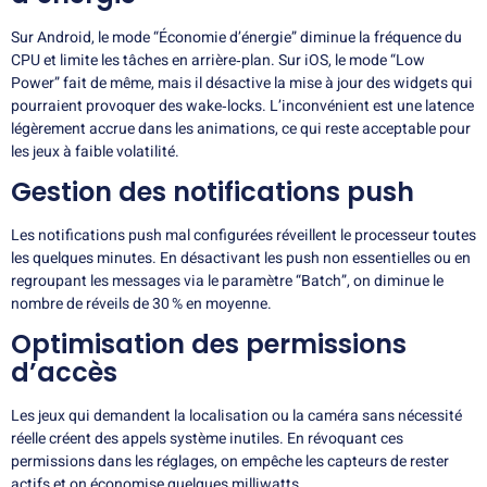
Sur Android, le mode “Économie d’énergie” diminue la fréquence du
CPU et limite les tâches en arrière‑plan. Sur iOS, le mode “Low
Power” fait de même, mais il désactive la mise à jour des widgets qui
pourraient provoquer des wake‑locks. L’inconvénient est une latence
légèrement accrue dans les animations, ce qui reste acceptable pour
les jeux à faible volatilité.
Gestion des notifications push
Les notifications push mal configurées réveillent le processeur toutes
les quelques minutes. En désactivant les push non essentielles ou en
regroupant les messages via le paramètre “Batch”, on diminue le
nombre de réveils de 30 % en moyenne.
Optimisation des permissions
d’accès
Les jeux qui demandent la localisation ou la caméra sans nécessité
réelle créent des appels système inutiles. En révoquant ces
permissions dans les réglages, on empêche les capteurs de rester
actifs et on économise quelques milliwatts.