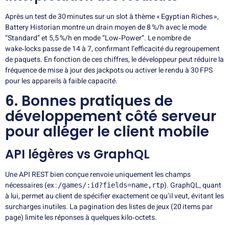
Après un test de 30 minutes sur un slot à thème « Egyptian Riches »,
Battery Historian montre un drain moyen de 8 %/h avec le mode
“Standard” et 5,5 %/h en mode “Low‑Power”. Le nombre de
wake‑locks passe de 14 à 7, confirmant l’efficacité du regroupement
de paquets. En fonction de ces chiffres, le développeur peut réduire la
fréquence de mise à jour des jackpots ou activer le rendu à 30 FPS
pour les appareils à faible capacité.
6. Bonnes pratiques de
développement côté serveur
pour alléger le client mobile
API légères vs GraphQL
Une API REST bien conçue renvoie uniquement les champs
nécessaires (ex :
). GraphQL, quant
/games/:id?fields=name,rtp
à lui, permet au client de spécifier exactement ce qu’il veut, évitant les
surcharges inutiles. La pagination des listes de jeux (20 items par
page) limite les réponses à quelques kilo‑octets.