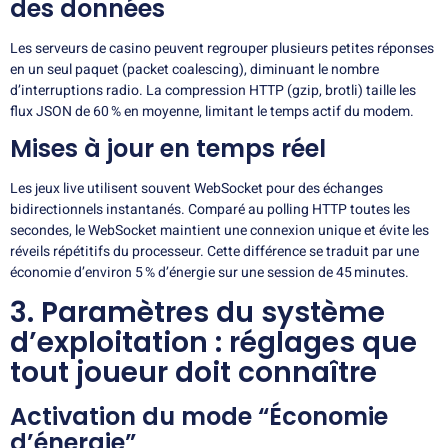
des données
Les serveurs de casino peuvent regrouper plusieurs petites réponses
en un seul paquet (packet coalescing), diminuant le nombre
d’interruptions radio. La compression HTTP (gzip, brotli) taille les
flux JSON de 60 % en moyenne, limitant le temps actif du modem.
Mises à jour en temps réel
Les jeux live utilisent souvent WebSocket pour des échanges
bidirectionnels instantanés. Comparé au polling HTTP toutes les
secondes, le WebSocket maintient une connexion unique et évite les
réveils répétitifs du processeur. Cette différence se traduit par une
économie d’environ 5 % d’énergie sur une session de 45 minutes.
3. Paramètres du système
d’exploitation : réglages que
tout joueur doit connaître
Activation du mode “Économie
d’énergie”