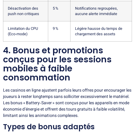
Désactivation des
5 %
Notifications regroupées,
push non critiques
aucune alerte immédiate
Limitation du CPU
9 %
Légère hausse du temps de
(Eco‑mode)
chargement des assets
4. Bonus et promotions
conçus pour les sessions
mobiles à faible
consommation
Les casinos en ligne ajustent parfois leurs offres pour encourager les
joueurs à rester longtemps sans solliciter excessivement le matériel.
Les bonus « Battery‑Saver » sont conçus pour les appareils en mode
économie d’énergie et offrent des tours gratuits à faible volatilité,
limitant ainsi les animations complexes.
Types de bonus adaptés