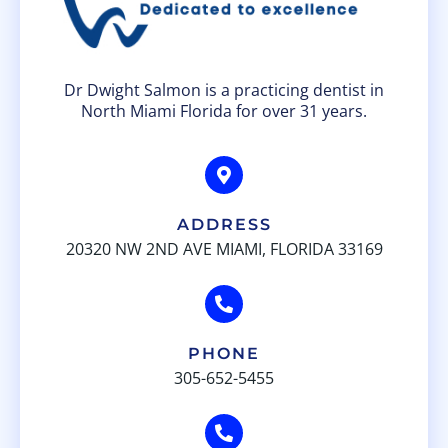
Dr Dwight Salmon is a practicing dentist in
North Miami Florida for over 31 years.
ADDRESS
20320 NW 2ND AVE MIAMI, FLORIDA 33169
PHONE
305-652-5455