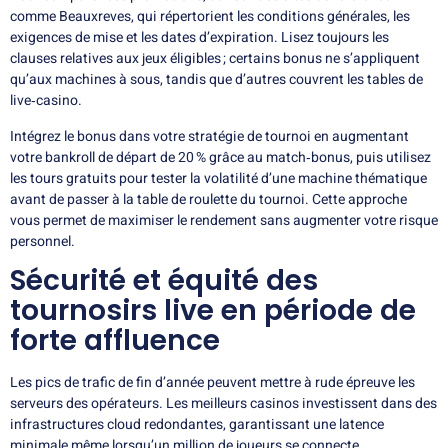
comme Beauxreves, qui répertorient les conditions générales, les
exigences de mise et les dates d’expiration. Lisez toujours les
clauses relatives aux jeux éligibles ; certains bonus ne s’appliquent
qu’aux machines à sous, tandis que d’autres couvrent les tables de
live‑casino.
Intégrez le bonus dans votre stratégie de tournoi en augmentant
votre bankroll de départ de 20 % grâce au match‑bonus, puis utilisez
les tours gratuits pour tester la volatilité d’une machine thématique
avant de passer à la table de roulette du tournoi. Cette approche
vous permet de maximiser le rendement sans augmenter votre risque
personnel.
Sécurité et équité des
tournosirs live en période de
forte affluence
Les pics de trafic de fin d’année peuvent mettre à rude épreuve les
serveurs des opérateurs. Les meilleurs casinos investissent dans des
infrastructures cloud redondantes, garantissant une latence
minimale même lorsqu’un million de joueurs se connecte