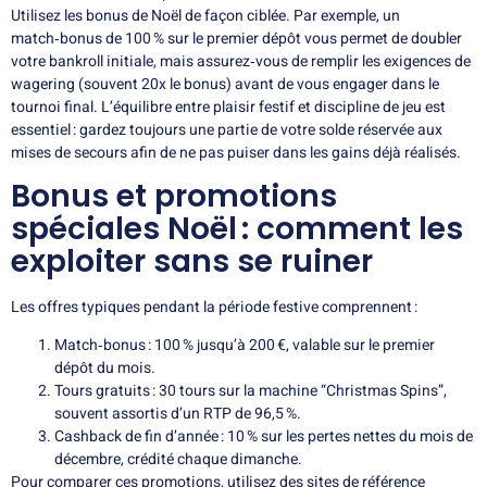
Utilisez les bonus de Noël de façon ciblée. Par exemple, un
match‑bonus de 100 % sur le premier dépôt vous permet de doubler
votre bankroll initiale, mais assurez‑vous de remplir les exigences de
wagering (souvent 20x le bonus) avant de vous engager dans le
tournoi final. L’équilibre entre plaisir festif et discipline de jeu est
essentiel : gardez toujours une partie de votre solde réservée aux
mises de secours afin de ne pas puiser dans les gains déjà réalisés.
Bonus et promotions
spéciales Noël : comment les
exploiter sans se ruiner
Les offres typiques pendant la période festive comprennent :
Match‑bonus : 100 % jusqu’à 200 €, valable sur le premier
dépôt du mois.
Tours gratuits : 30 tours sur la machine “Christmas Spins”,
souvent assortis d’un RTP de 96,5 %.
Cashback de fin d’année : 10 % sur les pertes nettes du mois de
décembre, crédité chaque dimanche.
Pour comparer ces promotions, utilisez des sites de référence