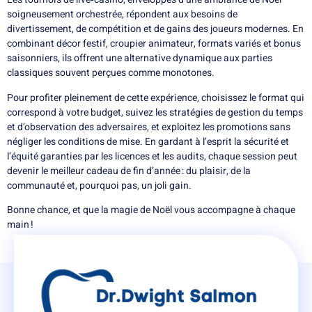
soigneusement orchestrée, répondent aux besoins de
divertissement, de compétition et de gains des joueurs modernes. En
combinant décor festif, croupier animateur, formats variés et bonus
saisonniers, ils offrent une alternative dynamique aux parties
classiques souvent perçues comme monotones.
Pour profiter pleinement de cette expérience, choisissez le format qui
correspond à votre budget, suivez les stratégies de gestion du temps
et d’observation des adversaires, et exploitez les promotions sans
négliger les conditions de mise. En gardant à l’esprit la sécurité et
l’équité garanties par les licences et les audits, chaque session peut
devenir le meilleur cadeau de fin d’année : du plaisir, de la
communauté et, pourquoi pas, un joli gain.
Bonne chance, et que la magie de Noël vous accompagne à chaque
main !