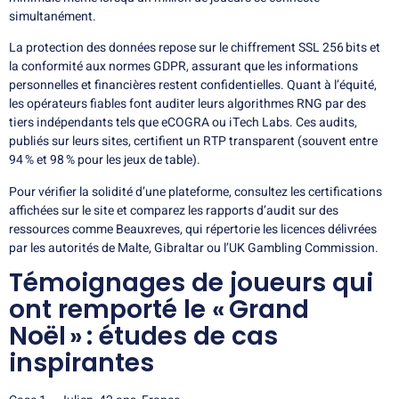
simultanément.
La protection des données repose sur le chiffrement SSL 256 bits et
la conformité aux normes GDPR, assurant que les informations
personnelles et financières restent confidentielles. Quant à l’équité,
les opérateurs fiables font auditer leurs algorithmes RNG par des
tiers indépendants tels que eCOGRA ou iTech Labs. Ces audits,
publiés sur leurs sites, certifient un RTP transparent (souvent entre
94 % et 98 % pour les jeux de table).
Pour vérifier la solidité d’une plateforme, consultez les certifications
affichées sur le site et comparez les rapports d’audit sur des
ressources comme Beauxreves, qui répertorie les licences délivrées
par les autorités de Malte, Gibraltar ou l’UK Gambling Commission.
Témoignages de joueurs qui
ont remporté le « Grand
Noël » : études de cas
inspirantes