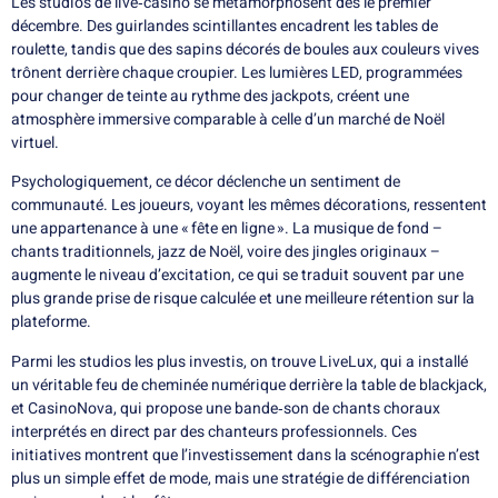
Les studios de live‑casino se métamorphosent dès le premier
décembre. Des guirlandes scintillantes encadrent les tables de
roulette, tandis que des sapins décorés de boules aux couleurs vives
trônent derrière chaque croupier. Les lumières LED, programmées
pour changer de teinte au rythme des jackpots, créent une
atmosphère immersive comparable à celle d’un marché de Noël
virtuel.
Psychologiquement, ce décor déclenche un sentiment de
communauté. Les joueurs, voyant les mêmes décorations, ressentent
une appartenance à une « fête en ligne ». La musique de fond –
chants traditionnels, jazz de Noël, voire des jingles originaux –
augmente le niveau d’excitation, ce qui se traduit souvent par une
plus grande prise de risque calculée et une meilleure rétention sur la
plateforme.
Parmi les studios les plus investis, on trouve LiveLux, qui a installé
un véritable feu de cheminée numérique derrière la table de blackjack,
et CasinoNova, qui propose une bande‑son de chants choraux
interprétés en direct par des chanteurs professionnels. Ces
initiatives montrent que l’investissement dans la scénographie n’est
plus un simple effet de mode, mais une stratégie de différenciation