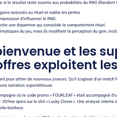
e si le résultat reste soumis aux probabilités du RNG (Random
 gains associés au rituel et oublie les pertes.
’impression d’influencer le RNG.
nche une dopamine qui consolide le comportement rituel.
matiques du jeu, mais ils modifient la perception du gain, incit
ienvenue et les sup
ffres exploitent le
nt pour attirer de nouveaux joueurs. Qu’il s’agisse d’un match 
une narration superstitieuse.
ampagne où le code promo « FOURLEAF » était accompagné d’un p
20 free spins sur le slot « Lucky Clover ». Une analyse interne 
orte‑bonheur.