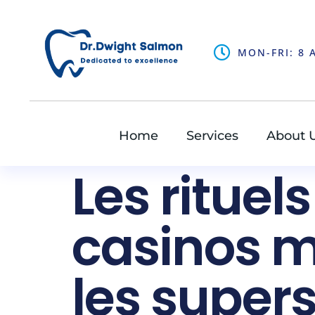
MON-FRI: 8 
Home
Services
About 
Les rituel
casinos 
les supers