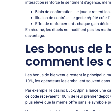
interaction renforce le sentiment d’agence, mêm
Biais de confirmation : le joueur retient les
Illusion de contrôle : le geste répété crée l
Effet de renforcement : chaque gain décle
En résumé, les rituels ne modifient pas les mathé
davantage.
Les bonus de b
comment les o
Les bonus de bienvenue restent le principal aima
10 %, les opérateurs les emballent souvent dans 
Par exemple, le casino LuckySpin a lancé une c
ce code recevaient 100 % de leur premier dépôt + 
plus élevé que la même offre sans le symbole p