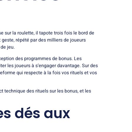
e sur la roulette, il tapote trois fois le bord de
geste, répété par des milliers de joueurs
 de jeu.
conception des programmes de bonus. Les
citer les joueurs à s’engager davantage. Sur des
forme qui respecte à la fois vos rituels et vos
t technique des rituels sur les bonus, et les
es dés aux