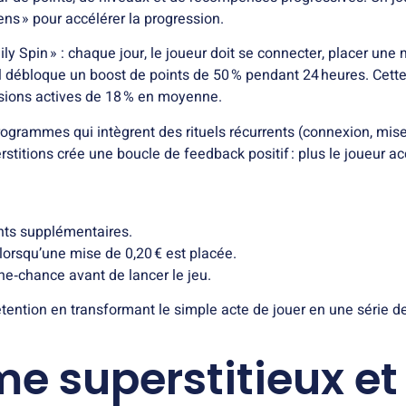
ens » pour accélérer la progression.
y Spin » : chaque jour, le joueur doit se connecter, placer une 
il débloque un boost de points de 50 % pendant 24 heures. Cette
ions actives de 18 % en moyenne.
rogrammes qui intègrent des rituels récurrents (connexion, mis
titions crée une boucle de feedback positif : plus le joueur accomp
nts supplémentaires.
lorsqu’une mise de 0,20 € est placée.
ne‑chance avant de lancer le jeu.
étention en transformant le simple acte de jouer en une série d
me superstitieux et