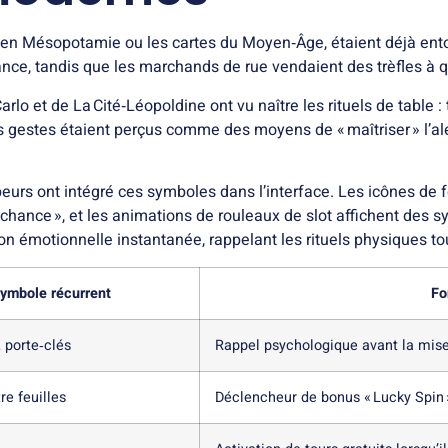
s en Mésopotamie ou les cartes du Moyen‑Âge, étaient déjà ento
hance, tandis que les marchands de rue vendaient des trèfles à 
rlo et de La Cité‑Léopoldine ont vu naître les rituels de table :
s gestes étaient perçus comme des moyens de « maîtriser » l’
peurs ont intégré ces symboles dans l’interface. Les icônes de
 chance », et les animations de rouleaux de slot affichent des 
ion émotionnelle instantanée, rappelant les rituels physiques to
ymbole récurrent
Fo
, porte‑clés
Rappel psychologique avant la mis
re feuilles
Déclencheur de bonus « Lucky Spin 