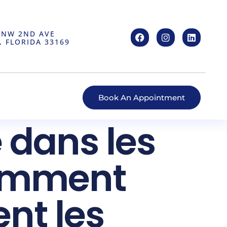
 NW 2ND AVE
, FLORIDA 33169
Book An Appointment
e dans les
Comment
ent les