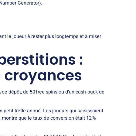
 Number Generator).
ant le joueur à rester plus longtemps et à miser
erstitions :
s croyances
% de dépôt, de 50 free spins ou d’un cash‑back de
etit trèfle animé. Les joueurs qui saisissaient
a montré que le taux de conversion était 12 %