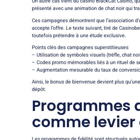
Un autre cas vient du casino BlackCat Casino, qu
présenté avec une animation de chat noir qui tra
Ces campagnes démontrent que l’association d’un
accepte l’offre. Le texte suivant, tiré de Casino
toutefois prétendre à une étude exclusive.
Points clés des campagnes superstitieuses
– Utilisation de symboles visuels (trèfle, chat noir
– Codes promo mémorables liés à un rituel de sé
– Augmentation mesurable du taux de conversion
Ainsi, le bonus de bienvenue devient plus qu’une s
dépôt.
Programmes de 
comme levier 
Les programmes de fidélité sont structurés auto