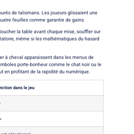
urés de talismans. Les joueurs glissaient une
quatre feuilles comme garantie de gains.
 toucher la table avant chaque mise, souffler sur
aléatoire, même si les mathématiques du hasard
 fer à cheval apparaissent dans les menus de
symboles porte‑bonheur comme le chat noir ou le
ut en profitant de la rapidité du numérique.
nction dans le jeu
e
»