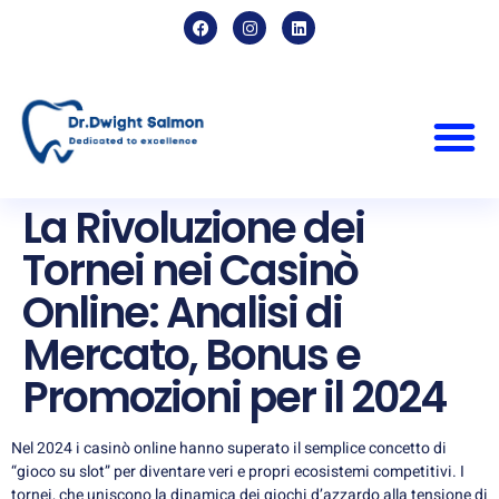
La Rivoluzione dei
Tornei nei Casinò
Online: Analisi di
Mercato, Bonus e
Promozioni per il 2024
Nel 2024 i casinò online hanno superato il semplice concetto di
“gioco su slot” per diventare veri e propri ecosistemi competitivi. I
tornei, che uniscono la dinamica dei giochi d’azzardo alla tensione di