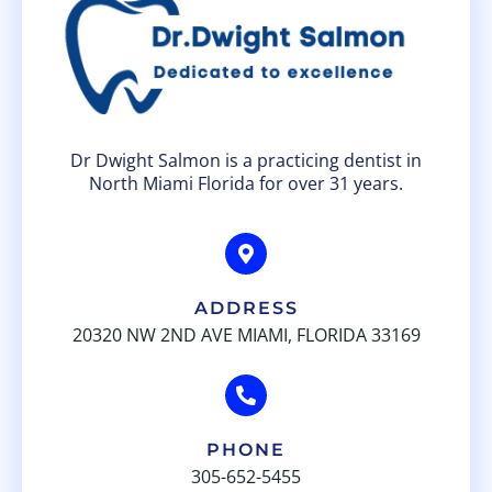
Dr Dwight Salmon is a practicing dentist in
North Miami Florida for over 31 years.
ADDRESS
20320 NW 2ND AVE MIAMI, FLORIDA 33169
PHONE
305-652-5455