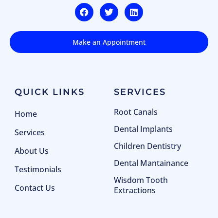
Make an Appointment
QUICK LINKS
SERVICES
Root Canals
Home
Dental Implants
Services
Children Dentistry
About Us
Dental Mantainance
Testimonials
Wisdom Tooth
Contact Us
Extractions