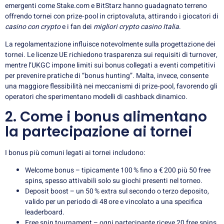
emergenti come Stake.com e BitStarz hanno guadagnato terreno
offrendo tornei con prize‑pool in criptovaluta, attirando i giocatori di
casino con crypto
e i fan dei
migliori crypto casino Italia
.
La regolamentazione influisce notevolmente sulla progettazione dei
tornei. Le licenze UE richiedono trasparenza sui requisiti di turnover,
mentre l’UKGC impone limiti sui bonus collegati a eventi competitivi
per prevenire pratiche di “bonus hunting”. Malta, invece, consente
una maggiore flessibilità nei meccanismi di prize‑pool, favorendo gli
operatori che sperimentano modelli di cashback dinamico.
2. Come i bonus alimentano
la partecipazione ai tornei
I bonus più comuni legati ai tornei includono:
Welcome bonus – tipicamente 100 % fino a € 200 più 50 free
spins, spesso attivabili solo su giochi presenti nel torneo.
Deposit boost – un 50 % extra sul secondo o terzo deposito,
valido per un periodo di 48 ore e vincolato a una specifica
leaderboard.
Free spin tournament – ogni partecipante riceve 20 free spins