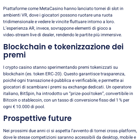
Piattaforme come MetaCasino hanno lanciato tornei di slot in
ambienti VR, dove i giocatori possono ruotare una ruota
tridimensionale e vedere le vincite fluttuare intorno a loro.
L’esperienza AR, invece, sovrappone elementi di gioco a
video‑stream live di dealer, rendendo le partite più immersive.
Blockchain e tokenizzazione dei
premi
I crypto casino stanno sperimentando premi tokenizzati su
blockchain (es. token ERC‑20). Questo garantisce trasparenza,
poiché ogni transazione è pubblica e verificabile, e permette ai
giocatori di scambiare i premi su exchange dedicati. Un operatore
italiano, BitSpin, ha introdotto un “prize‑pool token”, convertibile in
Bitcoin o stablecoin, con un tasso di conversione fisso del 1 % per
ogni € 10.000 di pool.
Prospettive future
Nei prossimi due anni ci si aspetta l’avvento di tornei cross‑platform,
dove le stesse competizioni saranno accessibili da desktop, mobile e