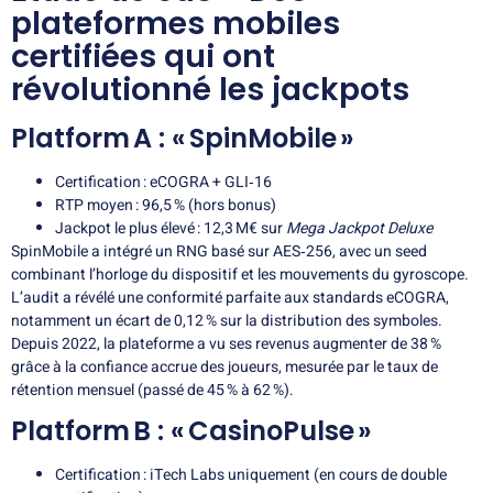
plateformes mobiles
certifiées qui ont
révolutionné les jackpots
Platform A : « SpinMobile »
Certification : eCOGRA + GLI‑16
RTP moyen : 96,5 % (hors bonus)
Jackpot le plus élevé : 12,3 M€ sur
Mega Jackpot Deluxe
SpinMobile a intégré un RNG basé sur AES‑256, avec un seed
combinant l’horloge du dispositif et les mouvements du gyroscope.
L’audit a révélé une conformité parfaite aux standards eCOGRA,
notamment un écart de 0,12 % sur la distribution des symboles.
Depuis 2022, la plateforme a vu ses revenus augmenter de 38 %
grâce à la confiance accrue des joueurs, mesurée par le taux de
rétention mensuel (passé de 45 % à 62 %).
Platform B : « CasinoPulse »
Certification : iTech Labs uniquement (en cours de double