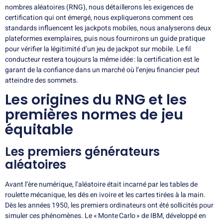
nombres aléatoires (RNG), nous détaillerons les exigences de
certification qui ont émergé, nous expliquerons comment ces
standards influencent les jackpots mobiles, nous analyserons deux
plateformes exemplaires, puis nous fournirons un guide pratique
pour vérifier la légitimité d’un jeu de jackpot sur mobile. Le fil
conducteur restera toujours la même idée : la certification est le
garant de la confiance dans un marché où l’enjeu financier peut
atteindre des sommets.
Les origines du RNG et les
premières normes de jeu
équitable
Les premiers générateurs
aléatoires
Avant l’ère numérique, l’aléatoire était incarné par les tables de
roulette mécanique, les dés en ivoire et les cartes tirées à la main.
Dès les années 1950, les premiers ordinateurs ont été sollicités pour
simuler ces phénomènes. Le « Monte Carlo » de IBM, développé en