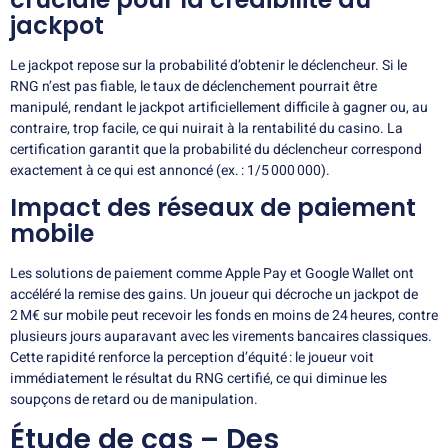
jackpot
Le jackpot repose sur la probabilité d’obtenir le déclencheur. Si le
RNG n’est pas fiable, le taux de déclenchement pourrait être
manipulé, rendant le jackpot artificiellement difficile à gagner ou, au
contraire, trop facile, ce qui nuirait à la rentabilité du casino. La
certification garantit que la probabilité du déclencheur correspond
exactement à ce qui est annoncé (ex. : 1/5 000 000).
Impact des réseaux de paiement
mobile
Les solutions de paiement comme Apple Pay et Google Wallet ont
accéléré la remise des gains. Un joueur qui décroche un jackpot de
2 M€ sur mobile peut recevoir les fonds en moins de 24 heures, contre
plusieurs jours auparavant avec les virements bancaires classiques.
Cette rapidité renforce la perception d’équité : le joueur voit
immédiatement le résultat du RNG certifié, ce qui diminue les
soupçons de retard ou de manipulation.
Étude de cas – Des