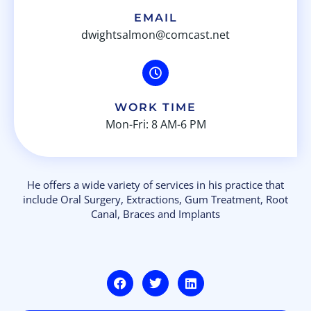
EMAIL
dwightsalmon@comcast.net
WORK TIME
Mon-Fri: 8 AM-6 PM
He offers a wide variety of services in his practice that
include Oral Surgery, Extractions, Gum Treatment, Root
Canal, Braces and Implants