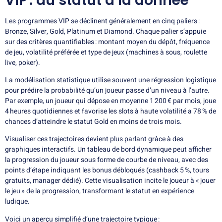
VIP : du statut à la donnée
Les programmes VIP se déclinent généralement en cinq paliers :
Bronze, Silver, Gold, Platinum et Diamond. Chaque palier s’appuie
sur des critères quantifiables : montant moyen du dépôt, fréquence
de jeu, volatilité préférée et type de jeux (machines à sous, roulette
live, poker).
La modélisation statistique utilise souvent une régression logistique
pour prédire la probabilité qu’un joueur passe d’un niveau à l’autre.
Par exemple, un joueur qui dépose en moyenne 1 200 € par mois, joue
4 heures quotidiennes et favorise les slots à haute volatilité a 78 % de
chances d’atteindre le statut Gold en moins de trois mois.
Visualiser ces trajectoires devient plus parlant grâce à des
graphiques interactifs. Un tableau de bord dynamique peut afficher
la progression du joueur sous forme de courbe de niveau, avec des
points d’étape indiquant les bonus débloqués (cashback 5 %, tours
gratuits, manager dédié). Cette visualisation incite le joueur à « jouer
le jeu » de la progression, transformant le statut en expérience
ludique.
Voici un aperçu simplifié d’une trajectoire typique :