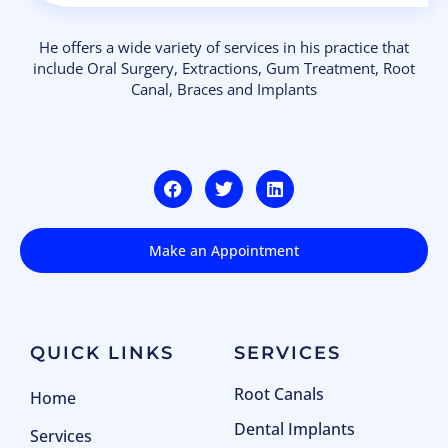
He offers a wide variety of services in his practice that
include Oral Surgery, Extractions, Gum Treatment, Root
Canal, Braces and Implants
Make an Appointment
QUICK LINKS
SERVICES
Root Canals
Home
Dental Implants
Services