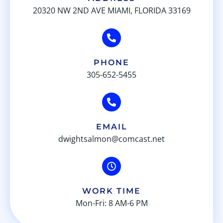
20320 NW 2ND AVE MIAMI, FLORIDA 33169
PHONE
305-652-5455
EMAIL
dwightsalmon@comcast.net
WORK TIME
Mon-Fri: 8 AM-6 PM