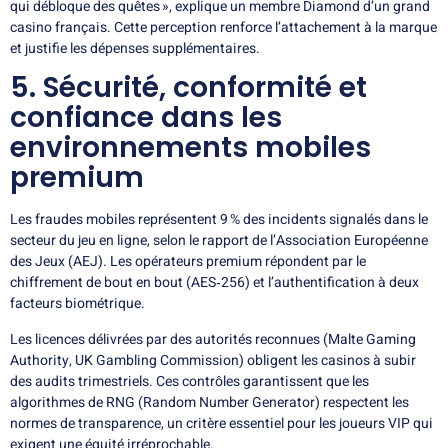
qui débloque des quêtes », explique un membre Diamond d’un grand
casino français. Cette perception renforce l’attachement à la marque
et justifie les dépenses supplémentaires.
5. Sécurité, conformité et
confiance dans les
environnements mobiles
premium
Les fraudes mobiles représentent 9 % des incidents signalés dans le
secteur du jeu en ligne, selon le rapport de l’Association Européenne
des Jeux (AEJ). Les opérateurs premium répondent par le
chiffrement de bout en bout (AES‑256) et l’authentification à deux
facteurs biométrique.
Les licences délivrées par des autorités reconnues (Malte Gaming
Authority, UK Gambling Commission) obligent les casinos à subir
des audits trimestriels. Ces contrôles garantissent que les
algorithmes de RNG (Random Number Generator) respectent les
normes de transparence, un critère essentiel pour les joueurs VIP qui
exigent une équité irréprochable.