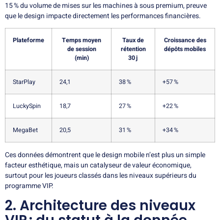
15 % du volume de mises sur les machines à sous premium, preuve
que le design impacte directement les performances financières.
Plateforme
Temps moyen
Taux de
Croissance des
de session
rétention
dépôts mobiles
(min)
30 j
StarPlay
24,1
38 %
+57 %
LuckySpin
18,7
27 %
+22 %
MegaBet
20,5
31 %
+34 %
Ces données démontrent que le design mobile n’est plus un simple
facteur esthétique, mais un catalyseur de valeur économique,
surtout pour les joueurs classés dans les niveaux supérieurs du
programme VIP.
2. Architecture des niveaux