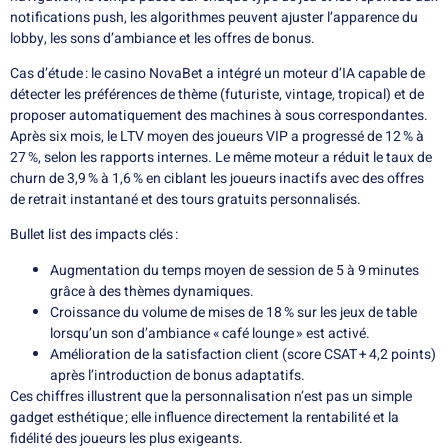
notifications push, les algorithmes peuvent ajuster l’apparence du
lobby, les sons d’ambiance et les offres de bonus.
Cas d’étude : le casino NovaBet a intégré un moteur d’IA capable de
détecter les préférences de thème (futuriste, vintage, tropical) et de
proposer automatiquement des machines à sous correspondantes.
Après six mois, le LTV moyen des joueurs VIP a progressé de 12 % à
27 %, selon les rapports internes. Le même moteur a réduit le taux de
churn de 3,9 % à 1,6 % en ciblant les joueurs inactifs avec des offres
de retrait instantané et des tours gratuits personnalisés.
Bullet list des impacts clés :
Augmentation du temps moyen de session de 5 à 9 minutes
grâce à des thèmes dynamiques.
Croissance du volume de mises de 18 % sur les jeux de table
lorsqu’un son d’ambiance « café lounge » est activé.
Amélioration de la satisfaction client (score CSAT + 4,2 points)
après l’introduction de bonus adaptatifs.
Ces chiffres illustrent que la personnalisation n’est pas un simple
gadget esthétique ; elle influence directement la rentabilité et la
fidélité des joueurs les plus exigeants.