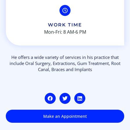
WORK TIME
Mon-Fri: 8 AM-6 PM
He offers a wide variety of services in his practice that
include Oral Surgery, Extractions, Gum Treatment, Root
Canal, Braces and Implants
Make an Appointment