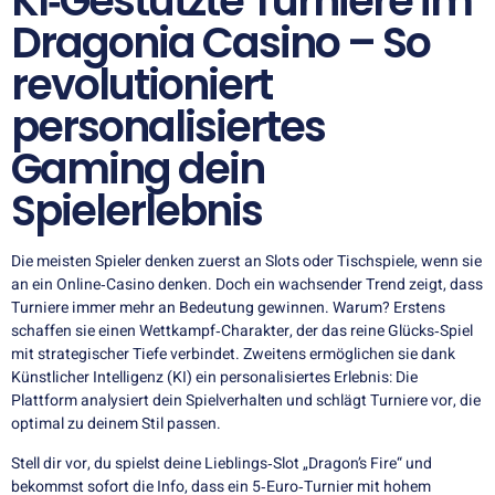
KI‑Gestützte Turniere im
Dragonia Casino – So
revolutioniert
personalisiertes
Gaming dein
Spielerlebnis
Die meisten Spieler denken zuerst an Slots oder Tischspiele, wenn sie
an ein Online‑Casino denken. Doch ein wachsender Trend zeigt, dass
Turniere immer mehr an Bedeutung gewinnen. Warum? Erstens
schaffen sie einen Wettkampf‑Charakter, der das reine Glücks‑Spiel
mit strategischer Tiefe verbindet. Zweitens ermöglichen sie dank
Künstlicher Intelligenz (KI) ein personalisiertes Erlebnis: Die
Plattform analysiert dein Spielverhalten und schlägt Turniere vor, die
optimal zu deinem Stil passen.
Stell dir vor, du spielst deine Lieblings‑Slot „Dragon’s Fire“ und
bekommst sofort die Info, dass ein 5‑Euro‑Turnier mit hohem