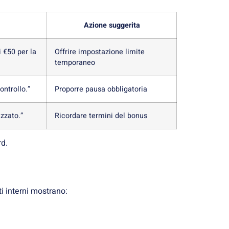
Azione suggerita
 €50 per la
Offrire impostazione limite
temporaneo
ontrollo.”
Proporre pausa obbligatoria
izzato.”
Ricordare termini del bonus
rd.
i interni mostrano: