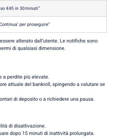
so €45 in 30 minuti”
Continua’ per proseguire”
 essere alterato dall’utente. Le notifiche sono
chermi di qualsiasi dimensione.
 a perdite più elevate.
e attuale del bankroll, spingendo a valutare se
ontari di deposito o a richiedere una pausa.
tà di disattivazione.
uare dopo 15 minuti di inattività prolungata.