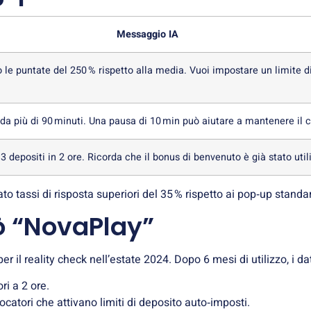
Messaggio IA
le puntate del 250 % rispetto alla media. Vuoi impostare un limite di
da più di 90 minuti. Una pausa di 10 min può aiutare a mantenere il c
 3 depositi in 2 ore. Ricorda che il bonus di benvenuto è già stato util
o tassi di risposta superiori del 35 % rispetto ai pop‑up standa
ò “NovaPlay”
il reality check nell’estate 2024. Dopo 6 mesi di utilizzo, i dat
ri a 2 ore.
catori che attivano limiti di deposito auto‑imposti.