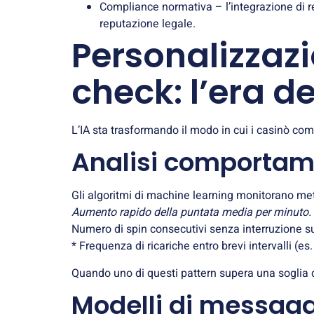
Compliance normativa – l’integrazione di re
reputazione legale.
Personalizzazi
check: l’era de
L’IA sta trasformando il modo in cui i casinò co
Analisi comportam
Gli algoritmi di machine learning monitorano met
Aumento rapido della puntata media per minuto.
Numero di spin consecutivi senza interruzione s
* Frequenza di ricariche entro brevi intervalli (es.
Quando uno di questi pattern supera una soglia di
Modelli di messagg