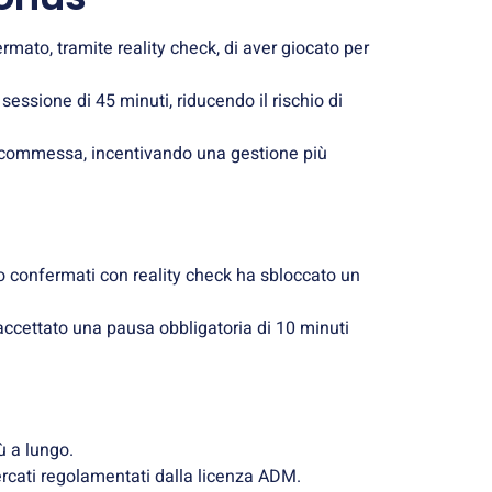
mato, tramite reality check, di aver giocato per
sessione di 45 minuti, riducendo il rischio di
i scommessa, incentivando una gestione più
 confermati con reality check ha sbloccato un
accettato una pausa obbligatoria di 10 minuti
ù a lungo.
ercati regolamentati dalla licenza ADM.