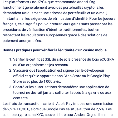
Les plateformes « no‑KYC » que recommande Andesi.Org
fonctionnent généralement avec des portefeuilles crypto. Elles
demandent uniquement une adresse de portefeuille et un e‑mail,
limitant ainsi les exigences de vérification d’identité. Pour les joueurs
français, cela signifie pouvoir retirer leurs gains sans passer par les
procédures de vérification d’identité traditionnelles, tout en
respectant les régulations européennes grâce à des solutions de
paiement anonymisées.
Bonnes pratiques pour vérifier la légitimité d’un casino mobile
Vérifier le certificat SSL du site et la présence du logo eCOGRA
ou d’un organisme de jeu reconnu.
S’assurer que l’application est signée par le développeur
officiel et qu’elle apparaît dans l’App Store ou le Google Play
Store avec plus de 1 000 avis.
Contrôler les autorisations demandées : une application de
tournoi ne devrait jamais solliciter l’accès à la galerie ou aux
contacts.
Les frais de transaction varient : Apple Pay impose une commission
de 2,9 % + 0,30 €, alors que Google Pay se situe autour de 2,5 %. Les
casinos crypto sans KYC, souvent listés sur Andesi.Org, utilisent des