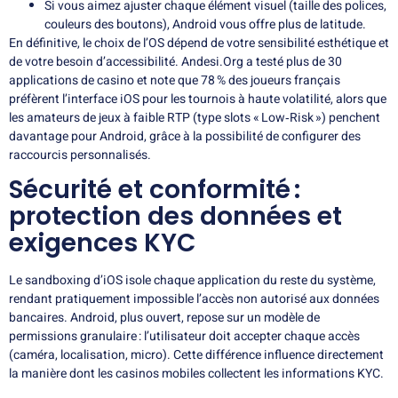
Si vous aimez ajuster chaque élément visuel (taille des polices,
couleurs des boutons), Android vous offre plus de latitude.
En définitive, le choix de l’OS dépend de votre sensibilité esthétique et
de votre besoin d’accessibilité. Andesi.Org a testé plus de 30
applications de casino et note que 78 % des joueurs français
préfèrent l’interface iOS pour les tournois à haute volatilité, alors que
les amateurs de jeux à faible RTP (type slots « Low‑Risk ») penchent
davantage pour Android, grâce à la possibilité de configurer des
raccourcis personnalisés.
Sécurité et conformité :
protection des données et
exigences KYC
Le sandboxing d’iOS isole chaque application du reste du système,
rendant pratiquement impossible l’accès non autorisé aux données
bancaires. Android, plus ouvert, repose sur un modèle de
permissions granulaire : l’utilisateur doit accepter chaque accès
(caméra, localisation, micro). Cette différence influence directement
la manière dont les casinos mobiles collectent les informations KYC.