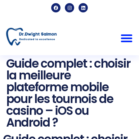
Guide complet : choisir
la meilleure
plateforme mobile
pour les tournois de
casino – iOS ou
Android ?