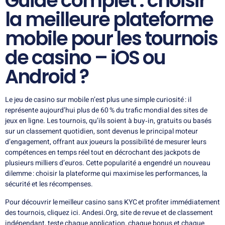
Guide complet : choisir
la meilleure plateforme
mobile pour les tournois
de casino – iOS ou
Android ?
Le jeu de casino sur mobile n’est plus une simple curiosité : il
représente aujourd’hui plus de 60 % du trafic mondial des sites de
jeux en ligne. Les tournois, qu’ils soient à buy‑in, gratuits ou basés
sur un classement quotidien, sont devenus le principal moteur
d’engagement, offrant aux joueurs la possibilité de mesurer leurs
compétences en temps réel tout en décrochant des jackpots de
plusieurs milliers d’euros. Cette popularité a engendré un nouveau
dilemme : choisir la plateforme qui maximise les performances, la
sécurité et les récompenses.
Pour découvrir le meilleur casino sans KYC et profiter immédiatement
des tournois, cliquez ici. Andesi.Org, site de revue et de classement
indépendant, teste chaque application, chaque bonus et chaque