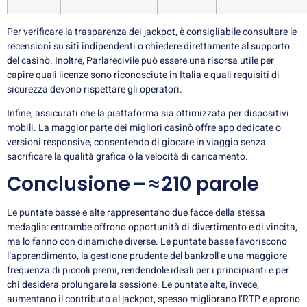
Per verificare la trasparenza dei jackpot, è consigliabile consultare le
recensioni su siti indipendenti o chiedere direttamente al supporto
del casinò. Inoltre, Parlarecivile può essere una risorsa utile per
capire quali licenze sono riconosciute in Italia e quali requisiti di
sicurezza devono rispettare gli operatori.
Infine, assicurati che la piattaforma sia ottimizzata per dispositivi
mobili. La maggior parte dei migliori casinò offre app dedicate o
versioni responsive, consentendo di giocare in viaggio senza
sacrificare la qualità grafica o la velocità di caricamento.
Conclusione – ≈ 210 parole
Le puntate basse e alte rappresentano due facce della stessa
medaglia: entrambe offrono opportunità di divertimento e di vincita,
ma lo fanno con dinamiche diverse. Le puntate basse favoriscono
l’apprendimento, la gestione prudente del bankroll e una maggiore
frequenza di piccoli premi, rendendole ideali per i principianti e per
chi desidera prolungare la sessione. Le puntate alte, invece,
aumentano il contributo al jackpot, spesso migliorano l’RTP e aprono