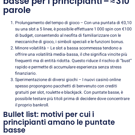
basse per i principianti – ≈ 310
parole
Prolungamento del tempo di gioco – Con una puntata di €0,10
su una slot a 5 linee, è possibile effettuare 1 000 spin con €100
di budget, consentendo al neofita di familiarizzare con le
meccaniche di gioco, i simboli speciali e le funzioni bonus.
Minore volatilità – Le slot a bassa scommessa tendono a
offrire una volatilità media‑bassa, il che significa vincite più
frequenti ma di entità ridotta. Questo riduce il rischio di “bust”
rapido e permette di accumulare esperienza senza stress
finanziario.
Sperimentazione di diversi giochi – I nuovi casinò online
spesso propongono pacchetti di benvenuto con crediti
gratuiti per slot, roulette e blackjack. Con puntate basse, è
possibile testare più titoli prima di decidere dove concentrare
il proprio bankroll.
Bullet list: motivi per cui i
principianti amano le puntate
basse