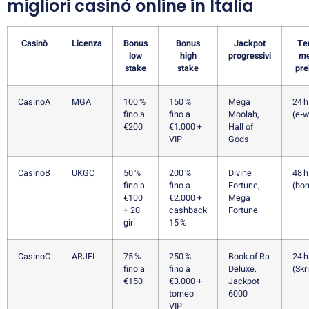
migliori casinò online in Italia
Casinò
Licenza
Bonus
Bonus
Jackpot
Te
low
high
progressivi
me
stake
stake
pre
CasinoA
MGA
100 %
150 %
Mega
24 h
fino a
fino a
Moolah,
(e‑w
€200
€1.000 +
Hall of
VIP
Gods
CasinoB
UKGC
50 %
200 %
Divine
48 h
fino a
fino a
Fortune,
(bon
€100
€2.000 +
Mega
+ 20
cashback
Fortune
giri
15 %
CasinoC
ARJEL
75 %
250 %
Book of Ra
24 h
fino a
fino a
Deluxe,
(Skri
€150
€3.000 +
Jackpot
torneo
6000
VIP