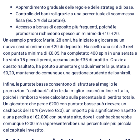
Apprendimento graduale delle regole e delle strategie di base.
Controllo del bankroll grazie a una percentuale di scommessa
fissa (es. 2 % del capitale).
Accesso a bonus di deposito più frequenti, poiché le
promozioni richiedono spesso un minimo di €10‑€20.
Un esempio pratico: Maria, 28 anni, ha iniziato a giocare su un
nuovo casinò online con €20 di deposito. Ha scelto una slot a 3 reel
con puntata minima di €0,05, ha completato 400 spin in una serata e
ha vinto 15 piccoli premi, accumulando €35 di profitto. Grazie a
questo risultato, ha potuto aumentare gradualmente la puntata a
€0,20, mantenendo comunque una gestione prudente del bankroll.
Infine, le puntate basse consentono di sfruttare al meglio le
promozioni “cashback” offerte dai migliori casinò online in Italia,
poiché il rimborso viene calcolato sulla percentuale di perdita totale.
Un giocatore che perde €200 con puntate basse può ricevere un
cashback del 10 % (ovvero €20), un importo più significativo rispetto
a una perdita di €2.000 con puntate alte, dove il cashback sarebbe
comunque €200 ma rappresenterebbe una percentuale più piccola
del capitale investito.