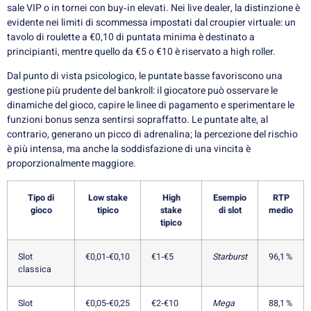
sale VIP o in tornei con buy‑in elevati. Nei live dealer, la distinzione è
evidente nei limiti di scommessa impostati dal croupier virtuale: un
tavolo di roulette a €0,10 di puntata minima è destinato a
principianti, mentre quello da €5 o €10 è riservato a high roller.
Dal punto di vista psicologico, le puntate basse favoriscono una
gestione più prudente del bankroll: il giocatore può osservare le
dinamiche del gioco, capire le linee di pagamento e sperimentare le
funzioni bonus senza sentirsi sopraffatto. Le puntate alte, al
contrario, generano un picco di adrenalina; la percezione del rischio
è più intensa, ma anche la soddisfazione di una vincita è
proporzionalmente maggiore.
Tipo di
Low stake
High
Esempio
RTP
gioco
tipico
stake
di slot
medio
tipico
Slot
€0,01‑€0,10
€1‑€5
Starburst
96,1 %
classica
Slot
€0,05‑€0,25
€2‑€10
Mega
88,1 %