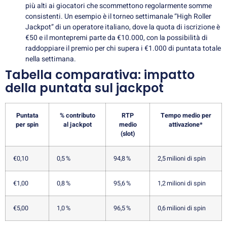
più alti ai giocatori che scommettono regolarmente somme
consistenti. Un esempio è il torneo settimanale “High Roller
Jackpot” di un operatore italiano, dove la quota di iscrizione è
€50 e il montepremi parte da €10.000, con la possibilità di
raddoppiare il premio per chi supera i €1.000 di puntata totale
nella settimana.
Tabella comparativa: impatto
della puntata sul jackpot
Puntata
% contributo
RTP
Tempo medio per
per spin
al jackpot
medio
attivazione*
(slot)
€0,10
0,5 %
94,8 %
2,5 milioni di spin
€1,00
0,8 %
95,6 %
1,2 milioni di spin
€5,00
1,0 %
96,5 %
0,6 milioni di spin