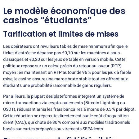
Le modèle économique des
casinos “étudiants”
Tarification et limites de mises
Les opérateurs ont revu leurs tables de mise minimum afin que le
ticket d’entrée ne dépasse pas €0,10 sur les machines à sous
classiques et €0,20 sur les jeux de table en version mobile. Cette
politique repose sur un calcul précis du retour au joueur (RTP)
moyen : en maintenant un RTP autour de 96 % pour les jeux à faible
mise, le casino assure une marge brute stable tout en offrant aux
étudiants une probabilité raisonnable de gains réguliers.
Par ailleurs, la plupart des plateformes intègrent un système de
micro‑transactions via crypto‑paiements (Bitcoin Lightning ou
USDT), réduisant ainsi les frais bancaires à moins de 0,5 % par dépôt.
Cette réduction se répercute directement sur le coût d’acquisition
client (CAC), qui chute de 30 % comparé aux modèles traditionnels
basés sur cartes prépayées ou virements SEPA lents.