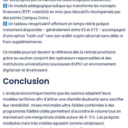
Un module pédagogique ludique qui transforme les concepts
financiers (RTP, volatilité) en mini‑jeux éducatifs récompensés par
des points Campus Coins ;
Un tableau récapitulatif affichant en temps réel le jackpot
instantané disponible – généralement entre €5 et €15 – accompagné
d’une option “cash‑out” vers son wallet crypto sécurisé sans délai ni
frais supplémentaires.
Ce modèle pourrait devenir la référence dès la rentrée prochaine
grâce au soutien conjoint des opérateurs responsables et des
institutions universitaires soucieuses d’offrir un environnement
digital sûr et divertissant.
Conclusion
L’analyse économique montre que les casinos adaptent leurs
modèles tarifaires afin d’attirer une clientèle étudiante sans sacrifier
leur rentabilité : mises minimales ultra‑faibles combinées à des
programmes fidélité ciblés permettent d’accroître le volume tout en
maintenant une marge brute stable autour de 4–5 %. Les jackpots
modestes mais très visibles agissent comme catalyseurs