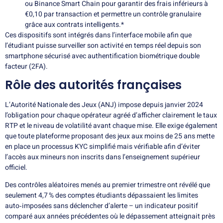
ou Binance Smart Chain pour garantir des frais inférieurs à
€0,10 par transaction et permettre un contrôle granulaire
grâce aux contrats intelligents.*
Ces dispositifs sont intégrés dans l’interface mobile afin que
l’étudiant puisse surveiller son activité en temps réel depuis son
smartphone sécurisé avec authentification biométrique double
facteur (2FA).
Rôle des autorités françaises
L’Autorité Nationale des Jeux (ANJ) impose depuis janvier 2024
l’obligation pour chaque opérateur agréé d’afficher clairement le taux
RTP et le niveau de volatilité avant chaque mise. Elle exige également
que toute plateforme proposant des jeux aux moins de 25 ans mette
en place un processus KYC simplifié mais vérifiable afin d’éviter
l’accès aux mineurs non inscrits dans l’enseignement supérieur
officiel.
Des contrôles aléatoires menés au premier trimestre ont révélé que
seulement 4,7 % des comptes étudiants dépassaient les limites
auto‑imposées sans déclencher d’alerte – un indicateur positif
comparé aux années précédentes où le dépassement atteignait près