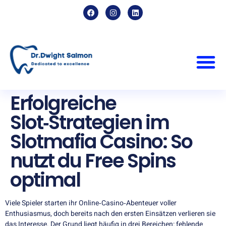
Erfolgreiche
Slot‑Strategien im
Slotmafia Casino: So
nutzt du Free Spins
optimal
Viele Spieler starten ihr Online‑Casino‑Abenteuer voller
Enthusiasmus, doch bereits nach den ersten Einsätzen verlieren sie
das Interesse. Der Grund liegt häufig in drei Bereichen: fehlende