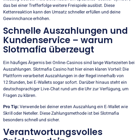
das bei einer Trefferfolge weitere Freispiele auslöst. Diese
Kettenreaktion kann den Umsatz schneller erfüllen und deine
Gewinnchance erhöhen.
Schnelle Auszahlungen und
Kundenservice – warum
Slotmafia überzeugt
Ein häufiges Ärgernis bei Online‑Casinos sind lange Wartezeiten bei
Auszahlungen. Slotmafia Casino hat hier einen klaren Vorteil: Die
Plattform verarbeitet Auszahlungen in der Regel innerhalb von
12 Stunden, bei E‑Wallets sogar sofort. Darüber hinaus steht ein
deutschsprachiger Live‑Chat rund um die Uhr zur Verfügung, um
Fragen zu klären.
Pro Tip:
Verwende bei deiner ersten Auszahlung ein E‑Wallet wie
Skrill oder Neteller. Diese Zahlungsmethode ist bei Slotmafia
besonders schnell und sicher.
Verantwortungsvolles