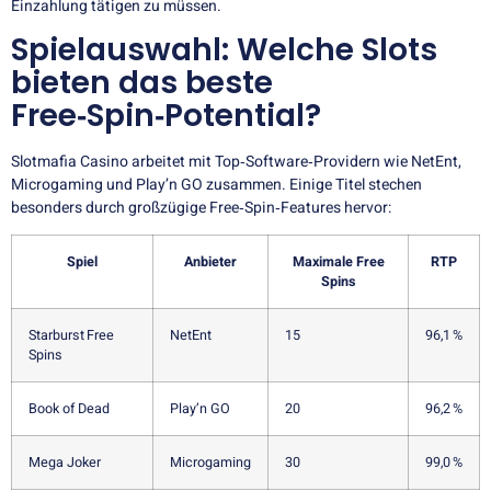
Einzahlung tätigen zu müssen.
Spielauswahl: Welche Slots
bieten das beste
Free‑Spin‑Potential?
Slotmafia Casino arbeitet mit Top‑Software‑Providern wie NetEnt,
Microgaming und Play’n GO zusammen. Einige Titel stechen
besonders durch großzügige Free‑Spin‑Features hervor:
Spiel
Anbieter
Maximale Free
RTP
Spins
Starburst Free
NetEnt
15
96,1 %
Spins
Book of Dead
Play’n GO
20
96,2 %
Mega Joker
Microgaming
30
99,0 %