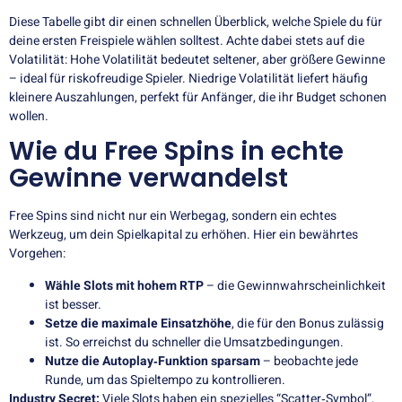
Diese Tabelle gibt dir einen schnellen Überblick, welche Spiele du für
deine ersten Freispiele wählen solltest. Achte dabei stets auf die
Volatilität: Hohe Volatilität bedeutet seltener, aber größere Gewinne
– ideal für riskofreudige Spieler. Niedrige Volatilität liefert häufig
kleinere Auszahlungen, perfekt für Anfänger, die ihr Budget schonen
wollen.
Wie du Free Spins in echte
Gewinne verwandelst
Free Spins sind nicht nur ein Werbegag, sondern ein echtes
Werkzeug, um dein Spielkapital zu erhöhen. Hier ein bewährtes
Vorgehen:
Wähle Slots mit hohem RTP
– die Gewinnwahrscheinlichkeit
ist besser.
Setze die maximale Einsatzhöhe
, die für den Bonus zulässig
ist. So erreichst du schneller die Umsatzbedingungen.
Nutze die Autoplay‑Funktion sparsam
– beobachte jede
Runde, um das Spieltempo zu kontrollieren.
Industry Secret:
Viele Slots haben ein spezielles “Scatter‑Symbol”,