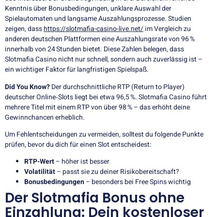
Kenntnis über Bonusbedingungen, unklare Auswahl der
Spielautomaten und langsame Auszahlungsprozesse. Studien
zeigen, dass
https://slotmafia-casino-live.net/
im Vergleich zu
anderen deutschen Plattformen eine Auszahlungsrate von 96 %
innerhalb von 24 Stunden bietet. Diese Zahlen belegen, dass
Slotmafia Casino nicht nur schnell, sondern auch zuverlässig ist –
ein wichtiger Faktor für langfristigen Spielspaß.
Did You Know?
Der durchschnittliche RTP (Return to Player)
deutscher Online‑Slots liegt bei etwa 96,5 %. Slotmafia Casino führt
mehrere Titel mit einem RTP von über 98 % – das erhöht deine
Gewinnchancen erheblich.
Um Fehlentscheidungen zu vermeiden, solltest du folgende Punkte
prüfen, bevor du dich für einen Slot entscheidest:
RTP-Wert
– höher ist besser
Volatilität
– passt sie zu deiner Risikobereitschaft?
Bonusbedingungen
– besonders bei Free Spins wichtig
Der Slotmafia Bonus ohne
Einzahlung: Dein kostenloser