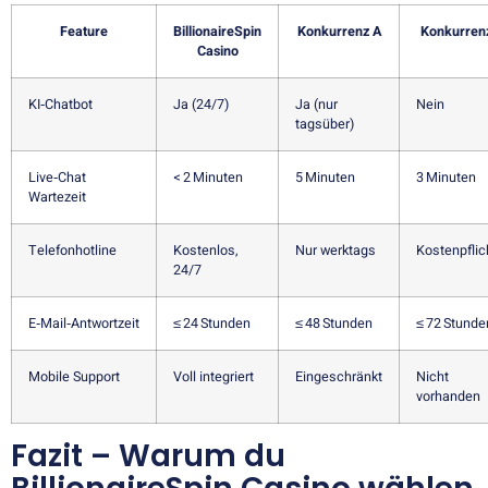
Feature
BillionaireSpin
Konkurrenz A
Konkurren
Casino
KI‑Chatbot
Ja (24/7)
Ja (nur
Nein
tagsüber)
Live‑Chat
< 2 Minuten
5 Minuten
3 Minuten
Wartezeit
Telefonhotline
Kostenlos,
Nur werktags
Kostenpflic
24/7
E‑Mail‑Antwortzeit
≤ 24 Stunden
≤ 48 Stunden
≤ 72 Stunde
Mobile Support
Voll integriert
Eingeschränkt
Nicht
vorhanden
Fazit – Warum du