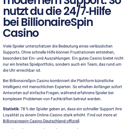
modernem Support: So
nutzt du die 24/7‑Hilfe
bei BillionaireSpin
Casino
Viele Spieler unterschätzen die Bedeutung eines verlässlichen
Supports. Ohne schnelle Hilfe können Frustrationen entstehen,
besonders bei Ein- und Auszahlungen. Ein gutes Casino bietet nicht
nur ein breites Spielportfolio, sondern auch ein Team, das rund um
die Uhr erreichbar ist.
Bei BillionaireSpin Casino kombiniert die Plattform künstliche
Intelligenz mit menschlichen Experten. So erhalten Anfänger sofort
Antworten auf einfache Fragen, während erfahrene Spieler bei
komplexen Problemen von Fachkräften betreut werden.
Statistik:
78 % der Spieler geben an, dass ein schneller Support ihre
Loyalität zu einem Online‑Casino stark erhöht. Find out more at
Billionairespin Casino Deutschland offiziell
.