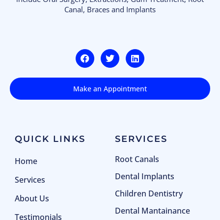
Canal, Braces and Implants
Make an Appointment
QUICK LINKS
SERVICES
Root Canals
Home
Dental Implants
Services
Children Dentistry
About Us
Dental Mantainance
Testimonials