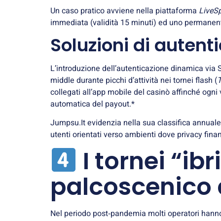
Un caso pratico avviene nella piattaforma
LiveS
immediata (validità 15 minuti) ed uno permanente 
Soluzioni di autent
L’introduzione dell’autenticazione dinamica via 
middle durante picchi d’attività nei tornei flash (
T
collegati all’app mobile del casinò affinché ogn
automatica del payout.*
Jumpsu.It evidenzia nella sua classifica annuale 
utenti orientati verso ambienti dove privacy fina
I tornei “ibr
palcoscenico 
Nel periodo post‑pandemia molti operatori hanno