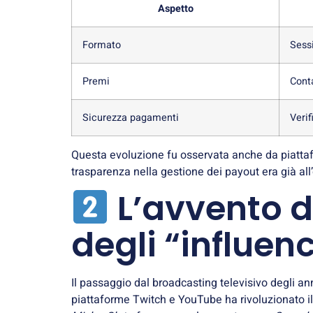
Aspetto
Formato
Sessi
Premi
Conta
Sicurezza pagamenti
Veri
Questa evoluzione fu osservata anche da piattaf
trasparenza nella gestione dei payout era già all’o
L’avvento de
degli “influen
Il passaggio dal broadcasting televisivo degli an
piattaforme Twitch e YouTube ha rivoluzionato il