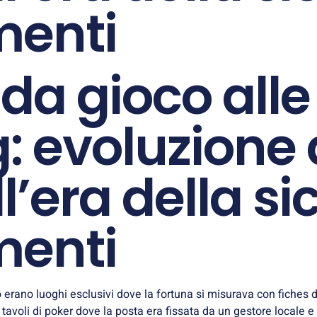
menti
 da gioco alle
 evoluzione d
l’era della s
menti
 erano luoghi esclusivi dove la fortuna si misurava con fiches d
 tavoli di poker dove la posta era fissata da un gestore locale e