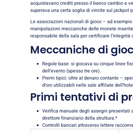
acquistavano crediti presso il banco cambio e ve
superava una certa soglia di vincite sul jackpot
Le associazioni nazionali di gioco – ad esempio l
manipolazioni meccaniche delle monete inserite ne
responsabile della sala per certificare l’integrità 
Meccaniche di gioco
Regole base: si giocava su cinque linee fiss
dell’evento (spesso tre ore).
Premi tipici: oltre al denaro contante – sp
d’oro utilizzabili nelle sale affiliate dell’ho
Primi tentativi di 
Verifica manuale degli assegni presentati 
direttore finanziario della struttura.*
Controlli bancari attraverso lettere raccoma