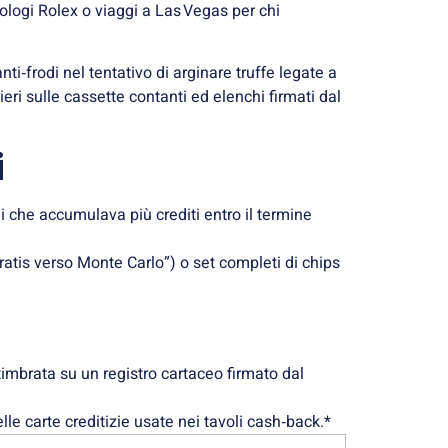
ologi Rolex o viaggi a Las Vegas per chi
‑frodi nel tentativo di arginare truffe legate a
eri sulle cassette contanti ed elenchi firmati dal
i
ui che accumulava più crediti entro il termine
ratis verso Monte Carlo”) o set completi di chips
imbrata su un registro cartaceo firmato dal
lle carte creditizie usate nei tavoli cash‑back.*