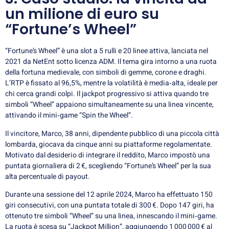
un milione di euro su
“Fortune’s Wheel”
“Fortune’s Wheel” è una slot a 5 rulli e 20 linee attiva, lanciata nel
2021 da NetEnt sotto licenza ADM. Il tema gira intorno a una ruota
della fortuna medievale, con simboli di gemme, corone e draghi.
L’RTP è fissato al 96,5%, mentre la volatilità è media‑alta, ideale per
chi cerca grandi colpi. Il jackpot progressivo si attiva quando tre
simboli “Wheel” appaiono simultaneamente su una linea vincente,
attivando il mini‑game “Spin the Wheel”.
Il vincitore, Marco, 38 anni, dipendente pubblico di una piccola città
lombarda, giocava da cinque anni su piattaforme regolamentate.
Motivato dal desiderio di integrare il reddito, Marco impostò una
puntata giornaliera di 2 €, scegliendo “Fortune’s Wheel” per la sua
alta percentuale di payout.
Durante una sessione del 12 aprile 2024, Marco ha effettuato 150
giri consecutivi, con una puntata totale di 300 €. Dopo 147 giri, ha
ottenuto tre simboli “Wheel” su una linea, innescando il mini‑game.
La ruota è scesa su “Jackpot Million”, aggiungendo 1 000 000 € al