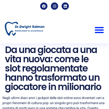
Da una giocata a una
vita nuova: come le
slot regolamentate
hanno trasformato un
giocatore in milionario
Negli ultimi dieci anni i jackpot delle slot online sono diventati veri e
propri fenomeni di cultura pop: un singolo giro può trasformare una
puntata di pochi euro in una somma che cambia la vita. Questo