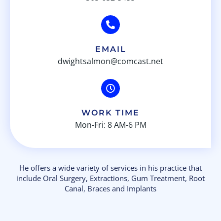
EMAIL
dwightsalmon@comcast.net
WORK TIME
Mon-Fri: 8 AM-6 PM
He offers a wide variety of services in his practice that
include Oral Surgery, Extractions, Gum Treatment, Root
Canal, Braces and Implants