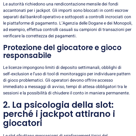
Le autorità richiedono una rendicontazione mensile dei fondi
accantonati per i jackpot. Gli importi sono bloccati in conti escrow
separati dal bankroll operativo e sottoposti a controlli incrociati con
le piattaforme di pagamento. L’Agenzia delle Dogane e dei Monopoli,
ad esempio, effettua controlli casuali su campioni di transazioni per
verificare la correttezza dei pagamenti.
Protezione del giocatore e gioco
responsabile
Le licenze impongono limiti di deposito settimanali, obblighi di
self‑exclusion e l’uso di tool di monitoraggio per individuare pattern
di gioco problematici. Gli operatori devono offrire accesso
immediato a messaggi di avviso, tempi di attesa obbligatori tra le
sessioni e la possibilità di chiudere il conto in maniera permanente.
2. La psicologia della slot:
perché i jackpot attirano i
giocatori
Le slot sfruttano meccanismi di reinforcement tipici del