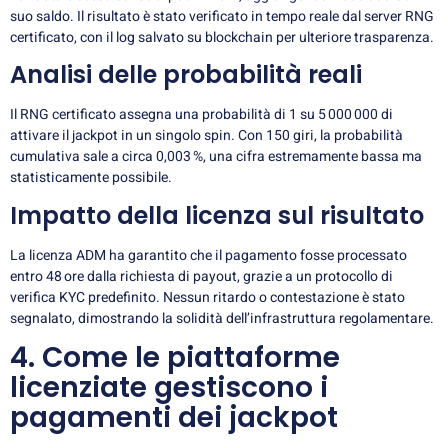
suo saldo. Il risultato è stato verificato in tempo reale dal server RNG
certificato, con il log salvato su blockchain per ulteriore trasparenza.
Analisi delle probabilità reali
Il RNG certificato assegna una probabilità di 1 su 5 000 000 di
attivare il jackpot in un singolo spin. Con 150 giri, la probabilità
cumulativa sale a circa 0,003 %, una cifra estremamente bassa ma
statisticamente possibile.
Impatto della licenza sul risultato
La licenza ADM ha garantito che il pagamento fosse processato
entro 48 ore dalla richiesta di payout, grazie a un protocollo di
verifica KYC predefinito. Nessun ritardo o contestazione è stato
segnalato, dimostrando la solidità dell’infrastruttura regolamentare.
4. Come le piattaforme
licenziate gestiscono i
pagamenti dei jackpot