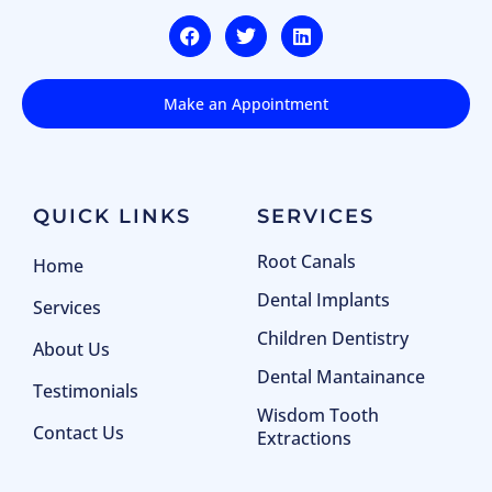
Make an Appointment
QUICK LINKS
SERVICES
Root Canals
Home
Dental Implants
Services
Children Dentistry
About Us
Dental Mantainance
Testimonials
Wisdom Tooth
Contact Us
Extractions