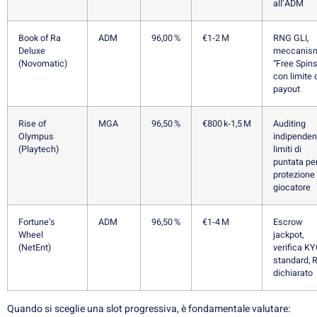
all’ADM
Book of Ra
ADM
96,00 %
€1‑2 M
RNG GLI,
Deluxe
meccanis
(Novomatic)
“Free Spin
con limite 
payout
Rise of
MGA
96,50 %
€800 k‑1,5 M
Auditing
Olympus
indipenden
(Playtech)
limiti di
puntata pe
protezione
giocatore
Fortune’s
ADM
96,50 %
€1‑4 M
Escrow
Wheel
jackpot,
(NetEnt)
verifica K
standard, 
dichiarato
Quando si sceglie una slot progressiva, è fondamentale valutare: