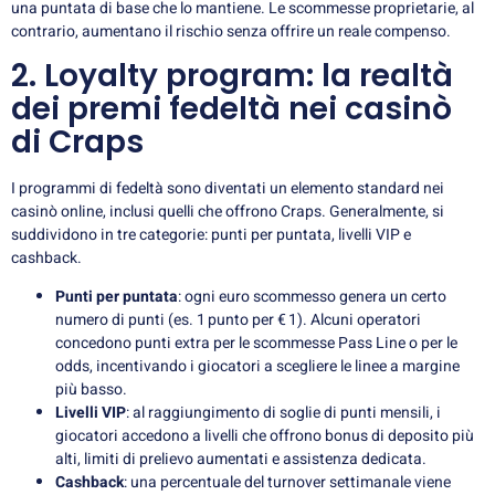
una puntata di base che lo mantiene. Le scommesse proprietarie, al
contrario, aumentano il rischio senza offrire un reale compenso.
2. Loyalty program: la realtà
dei premi fedeltà nei casinò
di Craps
I programmi di fedeltà sono diventati un elemento standard nei
casinò online, inclusi quelli che offrono Craps. Generalmente, si
suddividono in tre categorie: punti per puntata, livelli VIP e
cashback.
Punti per puntata
: ogni euro scommesso genera un certo
numero di punti (es. 1 punto per € 1). Alcuni operatori
concedono punti extra per le scommesse Pass Line o per le
odds, incentivando i giocatori a scegliere le linee a margine
più basso.
Livelli VIP
: al raggiungimento di soglie di punti mensili, i
giocatori accedono a livelli che offrono bonus di deposito più
alti, limiti di prelievo aumentati e assistenza dedicata.
Cashback
: una percentuale del turnover settimanale viene