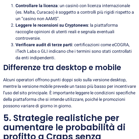
Controllare la licenza
: un casinò con licenza internazionale
(es. Malta, Curacao) è soggetto a controlli più rigidi rispetto a
un “casino non AAMS”.
Leggere le recensioni su Cryptonews
: la piattaforma
raccoglie opinioni di utenti reali e segnala eventuali
controversie.
Verificare audit di terze parti
: certificazioni come eCOGRA,
iTech Labs o GLI indicano che i termini sono stati controllati
da enti indipendenti.
Differenze tra desktop e mobile
Alcuni operatori offrono punti doppi solo sulla versione desktop,
mentre la versione mobile prevede un tasso più basso per incentivare
l’uso del sito principale. È importante leggere le condizioni specifiche
della piattaforma che si intende utilizzare, poiché le promozioni
possono variare di giorno in giorno.
5. Strategie realistiche per
aumentare le probabilità di
profitto a Craps senza