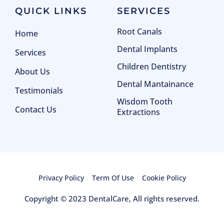
QUICK LINKS
SERVICES
Root Canals
Home
Dental Implants
Services
Children Dentistry
About Us
Dental Mantainance
Testimonials
Wisdom Tooth
Contact Us
Extractions
Privacy Policy
Term Of Use
Cookie Policy
Copyright © 2023 DentalCare, All rights reserved.