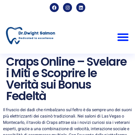
Craps Online – Svelare
i Miti e Scoprire le
Verità sui Bonus
Fedeltà
Il fruscio dei dadi che rimbalzano sul feltro è da sempre uno dei suoni
più elettrizzanti dei casinò tradizionali. Nei saloni di Las Vegas o
Montecarlo, il tavolo di Craps attrae sia i novizi curiosi sia i veterani
esperti, grazie a una combinazione di velocità, interazione sociale e