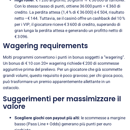
High roller
: € 1 200 al giorno, 30 giorni → € 36 000 di turnover.
Con lo stesso tasso di punti, ottiene 36 000 punti = € 360 di
credito. La perdita attesa (1,4 % di € 36 000) è € 504, risultato
netto –€ 144. Tuttavia, se il casinò offre un cashback del 10 %
per i VIP, il giocatore riceve € 3 600 di credito, superando di
gran lunga la perdita attesa e generando un profitto netto di
€ 3 096.
Wagering requirements
Molti programmi convertono i punti in bonus soggetti a “wagering”.
Un bonus di € 10 con 20× wagering richiede € 200 di scommesse
aggiuntive prima del prelievo. Per un giocatore che già scommette
grandi volumi, questo requisito è poco gravoso; per chi gioca poco,
può trasformare un premio apparentemente allettante in un
ostacolo.
Suggerimenti per massimizzare il
valore
Scegliere giochi con payout più alti
: le scommesse a margine
basso (Pass Line + Odds) generano più punti per euro