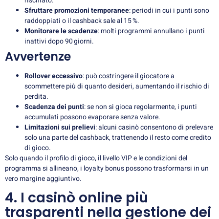
rischiato.
Sfruttare promozioni temporanee
: periodi in cui i punti sono
raddoppiati o il cashback sale al 15 %.
Monitorare le scadenze
: molti programmi annullano i punti
inattivi dopo 90 giorni.
Avvertenze
Rollover eccessivo
: può costringere il giocatore a
scommettere più di quanto desideri, aumentando il rischio di
perdita.
Scadenza dei punti
: se non si gioca regolarmente, i punti
accumulati possono evaporare senza valore.
Limitazioni sui prelievi
: alcuni casinò consentono di prelevare
solo una parte del cashback, trattenendo il resto come credito
di gioco.
Solo quando il profilo di gioco, il livello VIP e le condizioni del
programma si allineano, i loyalty bonus possono trasformarsi in un
vero margine aggiuntivo.
4. I casinò online più
trasparenti nella gestione dei