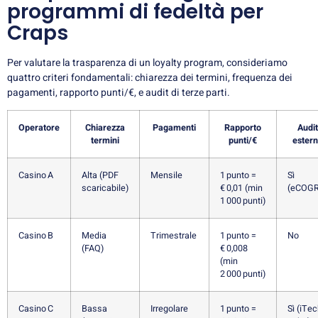
programmi di fedeltà per
Craps
Per valutare la trasparenza di un loyalty program, consideriamo
quattro criteri fondamentali: chiarezza dei termini, frequenza dei
pagamenti, rapporto punti/€, e audit di terze parti.
Operatore
Chiarezza
Pagamenti
Rapporto
Audit
termini
punti/€
ester
Casino A
Alta (PDF
Mensile
1 punto =
Sì
scaricabile)
€ 0,01 (min
(eCOGR
1 000 punti)
Casino B
Media
Trimestrale
1 punto =
No
(FAQ)
€ 0,008
(min
2 000 punti)
Casino C
Bassa
Irregolare
1 punto =
Sì (iTe