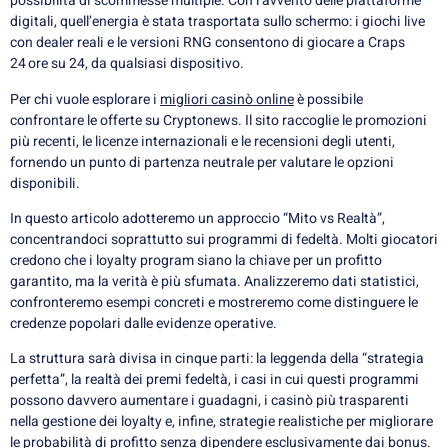
possibilità di scommesse multiple. Con l’avvento delle piattaforme
digitali, quell’energia è stata trasportata sullo schermo: i giochi live
con dealer reali e le versioni RNG consentono di giocare a Craps
24 ore su 24, da qualsiasi dispositivo.
Per chi vuole esplorare i
migliori casinò online
è possibile
confrontare le offerte su Cryptonews. Il sito raccoglie le promozioni
più recenti, le licenze internazionali e le recensioni degli utenti,
fornendo un punto di partenza neutrale per valutare le opzioni
disponibili.
In questo articolo adotteremo un approccio “Mito vs Realtà”,
concentrandoci soprattutto sui programmi di fedeltà. Molti giocatori
credono che i loyalty program siano la chiave per un profitto
garantito, ma la verità è più sfumata. Analizzeremo dati statistici,
confronteremo esempi concreti e mostreremo come distinguere le
credenze popolari dalle evidenze operative.
La struttura sarà divisa in cinque parti: la leggenda della “strategia
perfetta”, la realtà dei premi fedeltà, i casi in cui questi programmi
possono davvero aumentare i guadagni, i casinò più trasparenti
nella gestione dei loyalty e, infine, strategie realistiche per migliorare
le probabilità di profitto senza dipendere esclusivamente dai bonus.