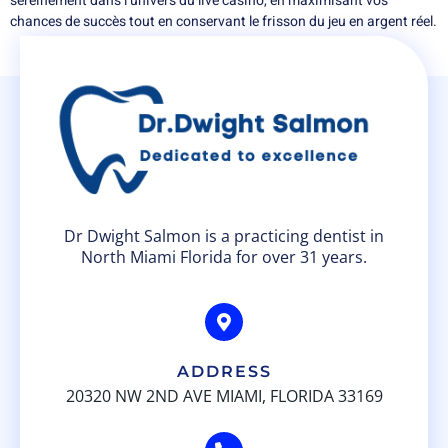
sereinement dans l’univers du live casino, en maximisant vos
chances de succès tout en conservant le frisson du jeu en argent réel.
Dr Dwight Salmon is a practicing dentist in
North Miami Florida for over 31 years.
ADDRESS
20320 NW 2ND AVE MIAMI, FLORIDA 33169