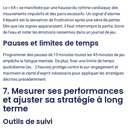
Le « tilt » se manifeste par une hausse du rythme cardiaque, des
mouvements impulsifs et des paris excessifs. Un signal d’alarme
fréquent est la sensation de frustration après une série de pertes.
Dès que ces signes apparaissent, il faut interrompre la partie, boire
de l’eau et noter les émotions ressenties dans un journal de jeu.
Pauses et limites de temps
Programmer des pauses de 10 minutes toutes les 45 minutes de jeu
empêche la fatigue mentale. De plus, fixer une limite de temps
quotidienne (ex. : 2 heures) protège contre le sur‑engagement et
maintient la clarté d’esprit nécessaire pour appliquer les stratégies
décrites précédemment.
7. Mesurer ses performances
et ajuster sa stratégie à long
terme
Outils de suivi