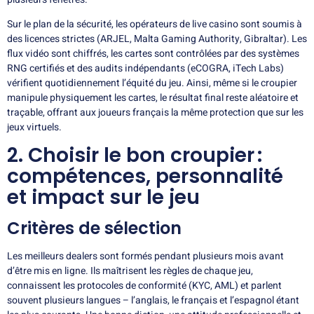
Sur le plan de la sécurité, les opérateurs de live casino sont soumis à
des licences strictes (ARJEL, Malta Gaming Authority, Gibraltar). Les
flux vidéo sont chiffrés, les cartes sont contrôlées par des systèmes
RNG certifiés et des audits indépendants (eCOGRA, iTech Labs)
vérifient quotidiennement l’équité du jeu. Ainsi, même si le croupier
manipule physiquement les cartes, le résultat final reste aléatoire et
traçable, offrant aux joueurs français la même protection que sur les
jeux virtuels.
2. Choisir le bon croupier :
compétences, personnalité
et impact sur le jeu
Critères de sélection
Les meilleurs dealers sont formés pendant plusieurs mois avant
d’être mis en ligne. Ils maîtrisent les règles de chaque jeu,
connaissent les protocoles de conformité (KYC, AML) et parlent
souvent plusieurs langues – l’anglais, le français et l’espagnol étant