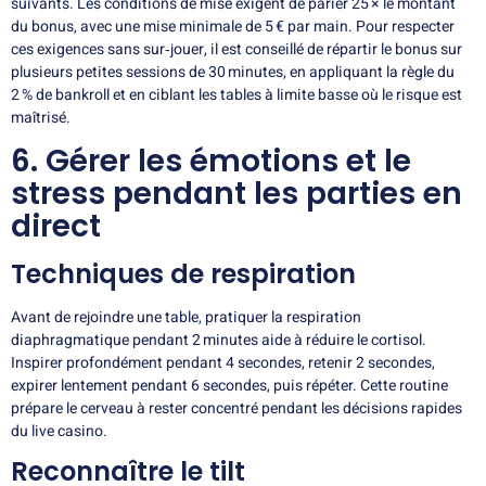
suivants. Les conditions de mise exigent de parier 25 × le montant
du bonus, avec une mise minimale de 5 € par main. Pour respecter
ces exigences sans sur‑jouer, il est conseillé de répartir le bonus sur
plusieurs petites sessions de 30 minutes, en appliquant la règle du
2 % de bankroll et en ciblant les tables à limite basse où le risque est
maîtrisé.
6. Gérer les émotions et le
stress pendant les parties en
direct
Techniques de respiration
Avant de rejoindre une table, pratiquer la respiration
diaphragmatique pendant 2 minutes aide à réduire le cortisol.
Inspirer profondément pendant 4 secondes, retenir 2 secondes,
expirer lentement pendant 6 secondes, puis répéter. Cette routine
prépare le cerveau à rester concentré pendant les décisions rapides
du live casino.
Reconnaître le tilt