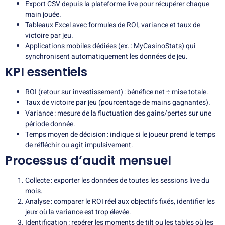
Export CSV depuis la plateforme live pour récupérer chaque
main jouée.
Tableaux Excel avec formules de ROI, variance et taux de
victoire par jeu.
Applications mobiles dédiées (ex. : MyCasinoStats) qui
synchronisent automatiquement les données de jeu.
KPI essentiels
ROI (retour sur investissement) : bénéfice net ÷ mise totale.
Taux de victoire par jeu (pourcentage de mains gagnantes).
Variance : mesure de la fluctuation des gains/pertes sur une
période donnée.
Temps moyen de décision : indique si le joueur prend le temps
de réfléchir ou agit impulsivement.
Processus d’audit mensuel
Collecte : exporter les données de toutes les sessions live du
mois.
Analyse : comparer le ROI réel aux objectifs fixés, identifier les
jeux où la variance est trop élevée.
Identification : repérer les moments de tilt ou les tables où les