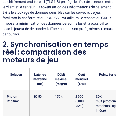
Le chiffrement end‑to‑end (TLS 1.3) protège les flux de données entre
le client et le serveur. La tokenisation des informations de paiement
évite le stockage de données sensibles sur les serveurs de jeu,
facilitant la conformité au PCI‑DSS. Par ailleurs, le respect du GDPR
impose la minimisation des données personnelles et la possibilité
pour le joueur de demander l’effacement de son profil, même en cours
de tournoi.
2. Synchronisation en temps
réel : comparaison des
moteurs de jeu
Solution
Latence
Débit
Coût
Points forts
moyenne
maximal
mensuel
(ms)
(msg/s)
(€/M)
Photon
30‑50
150 k
2 500
SDK
Realtime
(500 k
multiplatefor
MAU)
matchmaking
intégré