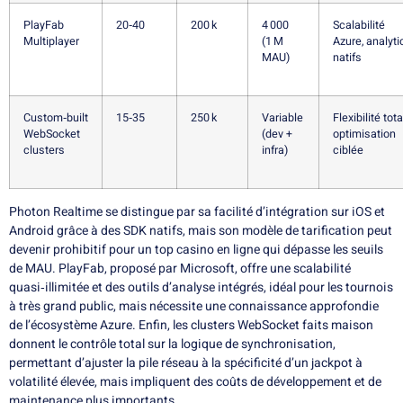
PlayFab
20‑40
200 k
4 000
Scalabilité
Multiplayer
(1 M
Azure, analyti
MAU)
natifs
Custom‑built
15‑35
250 k
Variable
Flexibilité tota
WebSocket
(dev +
optimisation
clusters
infra)
ciblée
Photon Realtime se distingue par sa facilité d’intégration sur iOS et
Android grâce à des SDK natifs, mais son modèle de tarification peut
devenir prohibitif pour un top casino en ligne qui dépasse les seuils
de MAU. PlayFab, proposé par Microsoft, offre une scalabilité
quasi‑illimitée et des outils d’analyse intégrés, idéal pour les tournois
à très grand public, mais nécessite une connaissance approfondie
de l’écosystème Azure. Enfin, les clusters WebSocket faits maison
donnent le contrôle total sur la logique de synchronisation,
permettant d’ajuster la pile réseau à la spécificité d’un jackpot à
volatilité élevée, mais impliquent des coûts de développement et de
maintenance plus importants.