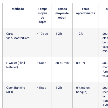
Méthode
Temps
Temps
Frais
Id
moyen
moyen de
approximatifs
de
retrait
dépôt
Carte
< 10 sec
1‑2 h
1‑2 %
Jou
Visa/MasterCard
cla
bon
exi
mis
E‑wallet (Skrill,
< 5 sec
30‑60 min
0,5‑1 %
Jou
Neteller)
mob
fort
vola
Open Banking
< 5 sec
1‑2 h
0 % (selon
Jou
(API)
banque)
rec
la
tra
AM