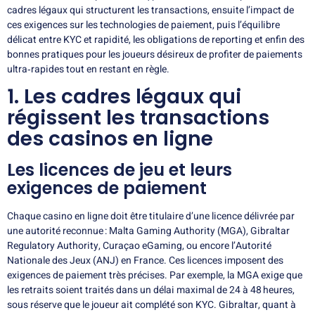
cadres légaux qui structurent les transactions, ensuite l’impact de
ces exigences sur les technologies de paiement, puis l’équilibre
délicat entre KYC et rapidité, les obligations de reporting et enfin des
bonnes pratiques pour les joueurs désireux de profiter de paiements
ultra‑rapides tout en restant en règle.
1. Les cadres légaux qui
régissent les transactions
des casinos en ligne
Les licences de jeu et leurs
exigences de paiement
Chaque casino en ligne doit être titulaire d’une licence délivrée par
une autorité reconnue : Malta Gaming Authority (MGA), Gibraltar
Regulatory Authority, Curaçao eGaming, ou encore l’Autorité
Nationale des Jeux (ANJ) en France. Ces licences imposent des
exigences de paiement très précises. Par exemple, la MGA exige que
les retraits soient traités dans un délai maximal de 24 à 48 heures,
sous réserve que le joueur ait complété son KYC. Gibraltar, quant à