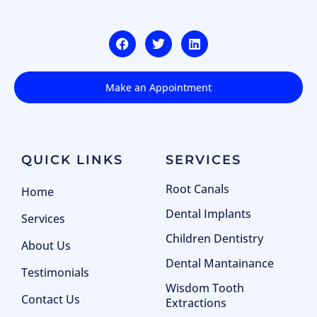
Make an Appointment
QUICK LINKS
SERVICES
Root Canals
Home
Dental Implants
Services
Children Dentistry
About Us
Dental Mantainance
Testimonials
Wisdom Tooth
Contact Us
Extractions