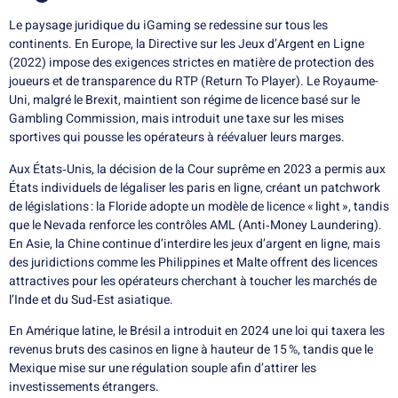
Le paysage juridique du iGaming se redessine sur tous les
continents. En Europe, la Directive sur les Jeux d’Argent en Ligne
(2022) impose des exigences strictes en matière de protection des
joueurs et de transparence du RTP (Return To Player). Le Royaume-
Uni, malgré le Brexit, maintient son régime de licence basé sur le
Gambling Commission, mais introduit une taxe sur les mises
sportives qui pousse les opérateurs à réévaluer leurs marges.
Aux États‑Unis, la décision de la Cour suprême en 2023 a permis aux
États individuels de légaliser les paris en ligne, créant un patchwork
de législations : la Floride adopte un modèle de licence « light », tandis
que le Nevada renforce les contrôles AML (Anti‑Money Laundering).
En Asie, la Chine continue d’interdire les jeux d’argent en ligne, mais
des juridictions comme les Philippines et Malte offrent des licences
attractives pour les opérateurs cherchant à toucher les marchés de
l’Inde et du Sud‑Est asiatique.
En Amérique latine, le Brésil a introduit en 2024 une loi qui taxera les
revenus bruts des casinos en ligne à hauteur de 15 %, tandis que le
Mexique mise sur une régulation souple afin d’attirer les
investissements étrangers.