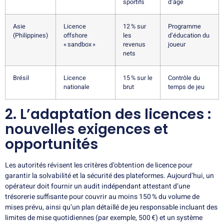
sportifs
d’âge
Asie
Licence
12 % sur
Programme
(Philippines)
offshore
les
d’éducation du
« sandbox »
revenus
joueur
nets
Brésil
Licence
15 % sur le
Contrôle du
nationale
brut
temps de jeu
2. L’adaptation des licences :
nouvelles exigences et
opportunités
Les autorités révisent les critères d’obtention de licence pour
garantir la solvabilité et la sécurité des plateformes. Aujourd’hui, un
opérateur doit fournir un audit indépendant attestant d’une
trésorerie suffisante pour couvrir au moins 150 % du volume de
mises prévu, ainsi qu’un plan détaillé de jeu responsable incluant des
limites de mise quotidiennes (par exemple, 500 €) et un système