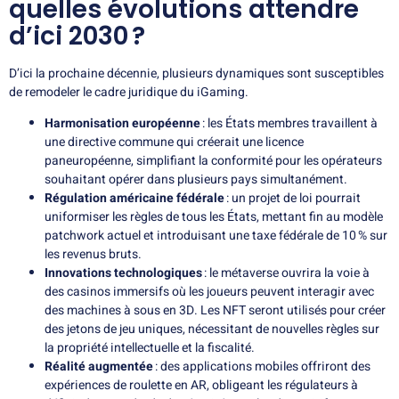
quelles évolutions attendre
d’ici 2030 ?
D’ici la prochaine décennie, plusieurs dynamiques sont susceptibles
de remodeler le cadre juridique du iGaming.
Harmonisation européenne
: les États membres travaillent à
une directive commune qui créerait une licence
paneuropéenne, simplifiant la conformité pour les opérateurs
souhaitant opérer dans plusieurs pays simultanément.
Régulation américaine fédérale
: un projet de loi pourrait
uniformiser les règles de tous les États, mettant fin au modèle
patchwork actuel et introduisant une taxe fédérale de 10 % sur
les revenus bruts.
Innovations technologiques
: le métaverse ouvrira la voie à
des casinos immersifs où les joueurs peuvent interagir avec
des machines à sous en 3D. Les NFT seront utilisés pour créer
des jetons de jeu uniques, nécessitant de nouvelles règles sur
la propriété intellectuelle et la fiscalité.
Réalité augmentée
: des applications mobiles offriront des
expériences de roulette en AR, obligeant les régulateurs à