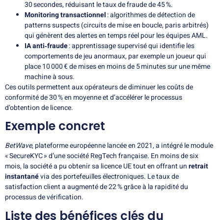
30 secondes, réduisant le taux de fraude de 45 %.
Monitoring transactionnel
: algorithmes de détection de
patterns suspects (circuits de mise en boucle, paris arbitrés)
qui génèrent des alertes en temps réel pour les équipes AML.
IA anti‑fraude
: apprentissage supervisé qui identifie les
comportements de jeu anormaux, par exemple un joueur qui
place 10 000 € de mises en moins de 5 minutes sur une même
machine à sous.
Ces outils permettent aux opérateurs de diminuer les coûts de
conformité de 30 % en moyenne et d’accélérer le processus
d’obtention de licence.
Exemple concret
BetWave
, plateforme européenne lancée en 2021, a intégré le module
« SecureKYC » d’une société RegTech française. En moins de six
mois, la société a pu obtenir sa licence UE tout en offrant un
retrait
instantané
via des portefeuilles électroniques. Le taux de
satisfaction client a augmenté de 22 % grâce à la rapidité du
processus de vérification.
Liste des bénéfices clés du