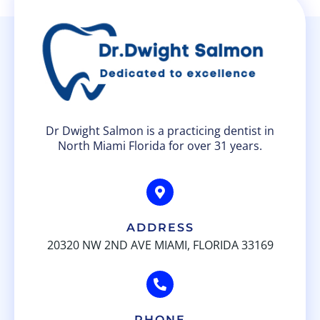
Dr Dwight Salmon is a practicing dentist in
North Miami Florida for over 31 years.
ADDRESS
20320 NW 2ND AVE MIAMI, FLORIDA 33169
PHONE