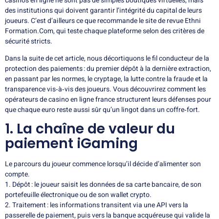
casinos en ligne ne sont pas de simples boutiques virtuelles, mais
des institutions qui doivent garantir l’intégrité du capital de leurs
joueurs. C’est d’ailleurs ce que recommande le site de revue Ethni
Formation.Com, qui teste chaque plateforme selon des critères de
sécurité stricts.
Dans la suite de cet article, nous décortiquons le fil conducteur de la
protection des paiements : du premier dépôt à la dernière extraction,
en passant par les normes, le cryptage, la lutte contre la fraude et la
transparence vis‑à‑vis des joueurs. Vous découvrirez comment les
opérateurs de casino en ligne france structurent leurs défenses pour
que chaque euro reste aussi sûr qu’un lingot dans un coffre‑fort.
1. La chaîne de valeur du
paiement iGaming
Le parcours du joueur commence lorsqu’il décide d’alimenter son
compte.
1. Dépôt : le joueur saisit les données de sa carte bancaire, de son
portefeuille électronique ou de son wallet crypto.
2. Traitement : les informations transitent via une API vers la
passerelle de paiement, puis vers la banque acquéreuse qui valide la