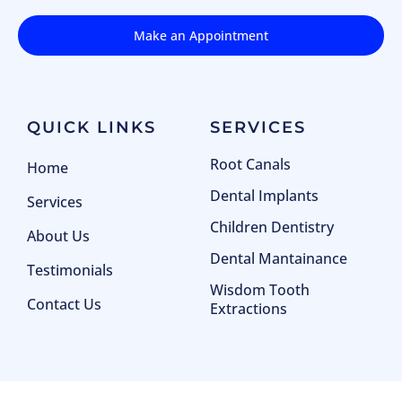
Make an Appointment
QUICK LINKS
SERVICES
Root Canals
Home
Dental Implants
Services
Children Dentistry
About Us
Dental Mantainance
Testimonials
Wisdom Tooth
Contact Us
Extractions