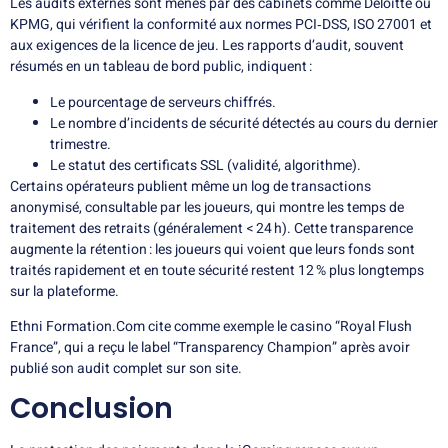
Les audits externes sont menés par des cabinets comme Deloitte ou
KPMG, qui vérifient la conformité aux normes PCI‑DSS, ISO 27001 et
aux exigences de la licence de jeu. Les rapports d’audit, souvent
résumés en un tableau de bord public, indiquent :
Le pourcentage de serveurs chiffrés.
Le nombre d’incidents de sécurité détectés au cours du dernier
trimestre.
Le statut des certificats SSL (validité, algorithme).
Certains opérateurs publient même un log de transactions
anonymisé, consultable par les joueurs, qui montre les temps de
traitement des retraits (généralement < 24 h). Cette transparence
augmente la rétention : les joueurs qui voient que leurs fonds sont
traités rapidement et en toute sécurité restent 12 % plus longtemps
sur la plateforme.
Ethni Formation.Com cite comme exemple le casino “Royal Flush
France”, qui a reçu le label “Transparency Champion” après avoir
publié son audit complet sur son site.
Conclusion