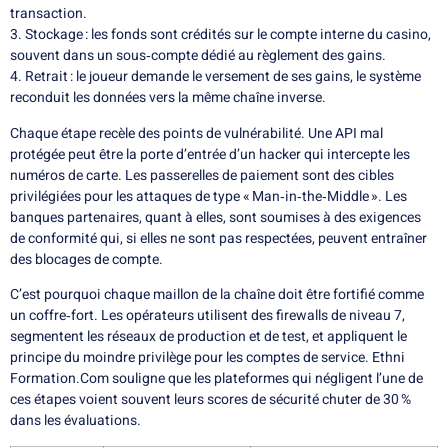
transaction.
3. Stockage : les fonds sont crédités sur le compte interne du casino,
souvent dans un sous‑compte dédié au règlement des gains.
4. Retrait : le joueur demande le versement de ses gains, le système
reconduit les données vers la même chaîne inverse.
Chaque étape recèle des points de vulnérabilité. Une API mal
protégée peut être la porte d’entrée d’un hacker qui intercepte les
numéros de carte. Les passerelles de paiement sont des cibles
privilégiées pour les attaques de type « Man‑in‑the‑Middle ». Les
banques partenaires, quant à elles, sont soumises à des exigences
de conformité qui, si elles ne sont pas respectées, peuvent entraîner
des blocages de compte.
C’est pourquoi chaque maillon de la chaîne doit être fortifié comme
un coffre‑fort. Les opérateurs utilisent des firewalls de niveau 7,
segmentent les réseaux de production et de test, et appliquent le
principe du moindre privilège pour les comptes de service. Ethni
Formation.Com souligne que les plateformes qui négligent l’une de
ces étapes voient souvent leurs scores de sécurité chuter de 30 %
dans les évaluations.