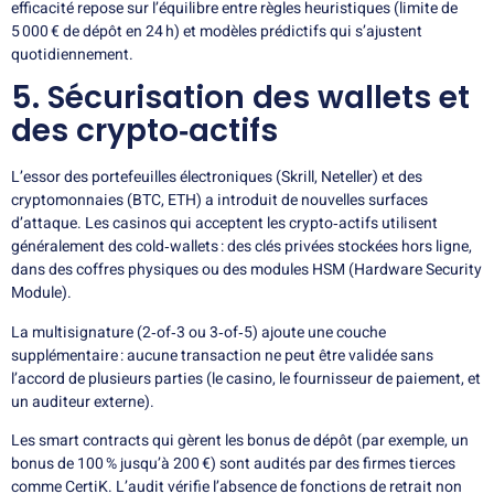
efficacité repose sur l’équilibre entre règles heuristiques (limite de
5 000 € de dépôt en 24 h) et modèles prédictifs qui s’ajustent
quotidiennement.
5. Sécurisation des wallets et
des crypto‑actifs
L’essor des portefeuilles électroniques (Skrill, Neteller) et des
cryptomonnaies (BTC, ETH) a introduit de nouvelles surfaces
d’attaque. Les casinos qui acceptent les crypto‑actifs utilisent
généralement des cold‑wallets : des clés privées stockées hors ligne,
dans des coffres physiques ou des modules HSM (Hardware Security
Module).
La multisignature (2‑of‑3 ou 3‑of‑5) ajoute une couche
supplémentaire : aucune transaction ne peut être validée sans
l’accord de plusieurs parties (le casino, le fournisseur de paiement, et
un auditeur externe).
Les smart contracts qui gèrent les bonus de dépôt (par exemple, un
bonus de 100 % jusqu’à 200 €) sont audités par des firmes tierces
comme CertiK. L’audit vérifie l’absence de fonctions de retrait non