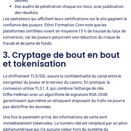
dédiée).
Des audits de pénétration chaque six mois, avec publication
des résultats.
Les opérateurs qui affichent leurs certifications sur le site gagnent la
confiance des joueurs. Ethni Formation.Com note que les
plateformes certifiées voient en moyenne 15 % de hausse du taux de
conversion, car les joueurs perçoivent une réduction du risque de
fraude et de perte de fonds.
3. Cryptage de bout en bout
et tokenisation
Le chiffrement TLS/SSL assure la confidentialité du canal entre le
navigateur du joueur et le serveur du casino. En pratique, la
connexion utilise TLS 1.3, qui combine l’échange de clés
Diffie‑Hellman avec un algorithme de signature RSA‑2048,
garantissant que même un attaquant disposant du trafic ne pourra
pas déchiffrer les données.
Une fois le paiement arrivé, les informations de carte sont
immédiatement tokenisées. Le numéro réel est remplacé par un jeton
alphanumérique qui n’a aucune valeur hors du système du