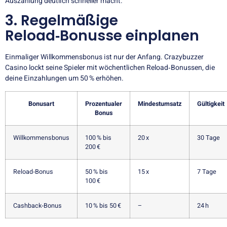
Auszahlung deutlich schneller macht.
3. Regelmäßige
Reload‑Bonusse einplanen
Einmaliger Willkommensbonus ist nur der Anfang. Crazybuzzer
Casino lockt seine Spieler mit wöchentlichen Reload‑Bonussen, die
deine Einzahlungen um 50 % erhöhen.
Bonusart
Prozentualer
Mindestumsatz
Gültigkeit
Bonus
Willkommensbonus
100 % bis
20 x
30 Tage
200 €
Reload‑Bonus
50 % bis
15 x
7 Tage
100 €
Cashback‑Bonus
10 % bis 50 €
–
24 h