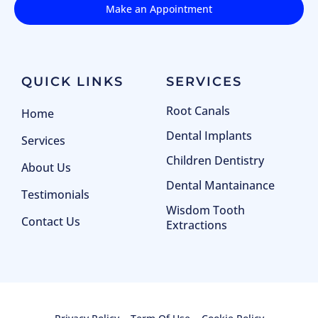
Make an Appointment
QUICK LINKS
SERVICES
Root Canals
Home
Dental Implants
Services
Children Dentistry
About Us
Dental Mantainance
Testimonials
Wisdom Tooth
Contact Us
Extractions